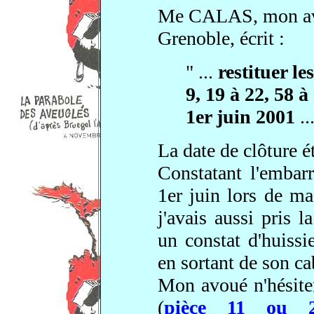
Me CALAS, mon avou
Grenoble, écrit :
" ...
restituer l
9, 19 à 22, 58 
1er juin 2001
..
La date de clôture ét
Constatant l'emba
1er juin lors de ma
j'avais aussi pris l
un constat d'huiss
en sortant de son ca
Mon avoué n'hésiter
(
pièce 11 ou 