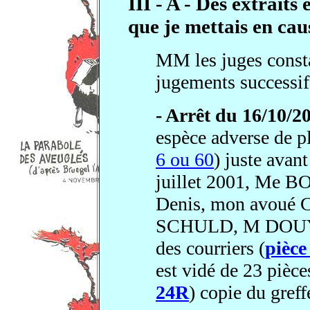
III - A - Des extraits
que je mettais en cau
MM les juges consta
jugements successif
-
Arrêt du 16/10/2
espèce adverse de p
6 ou 60
) juste avant
juillet 2001, Me
Denis, mon avoué
SCHULD, M DOUYS
des courriers (
pièce
est vidé de 23 pièce
24R
) copie du greff