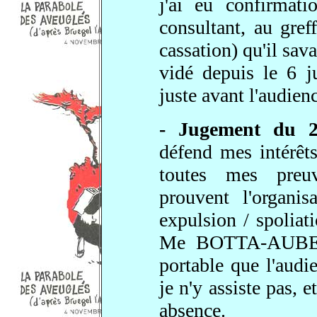
j'ai eu confirmati
consultant, au gref
cassation) qu'il sav
vidé depuis le 6 j
juste avant l'audienc
-
Jugement du 2
défend mes intérêt
toutes mes preu
prouvent l'organi
expulsion / spoliati
Me BOTTA-AUBER
portable que l'audi
je n'y assiste pas, e
absence.