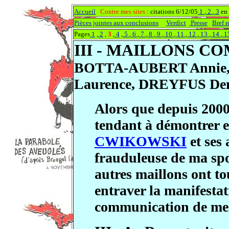
Accueil
Contre mes sites
: citations 6/12/05
1
,
2
,
3
en
Pièces jointes aux conclusions
Verdict
Presse
Bref 
Pages
1
,
2
,
3
,
4
,
5
,
6
,
7
,
8
,
9
,
10
,
11
,
12
,
13
,
14
,
1
III - MAILLONS C
BOTTA-AUBERT Annie
Laurence, DREYFUS Den
Alors que depuis 2000,
tendant à démontrer e
CWIKOWSKI
et ses 
frauduleuse de ma spol
autres maillons ont t
entraver la manifestati
communication de mes