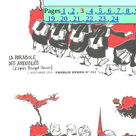
Pages
1
,
2
,
3
,
4
,
5
,
6
,
7
,
8
,
,
19
,
20
,
21
,
22
,
23
,
24