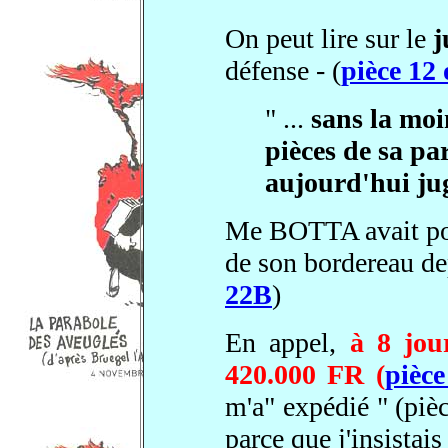
On peut lire sur le
j
défense - (
pièce 12
" ...
sans la moi
pièces de sa par
aujourd'hui ju
Me BOTTA avait pour
de son bordereau de
22B
)
En appel,
à 8 jou
420.000 FR (
pièc
m'a" expédié " (piè
parce que j'insistai