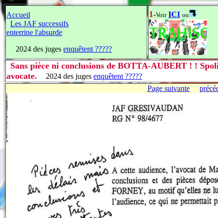
1
-
ICI
Accueil
Voir
ou
Les JAF successifs
enterrine l'absurde
2024 des juges
enquêtent ?????
Sans pièce ni conclusions de BOTTA-AUBERT ! ! Spolié
avocate.
2024 des juges
enquêtent ?????
Page suivante
précé