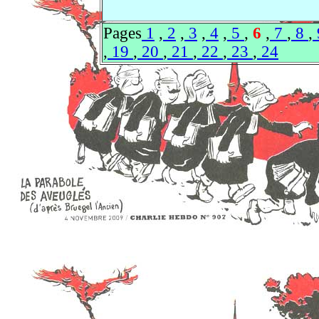
Pages
1
,
2
,
3
,
4
,
5
,
6
,
7
,
8
,
,
19
,
20
,
21
,
22
,
23
,
24