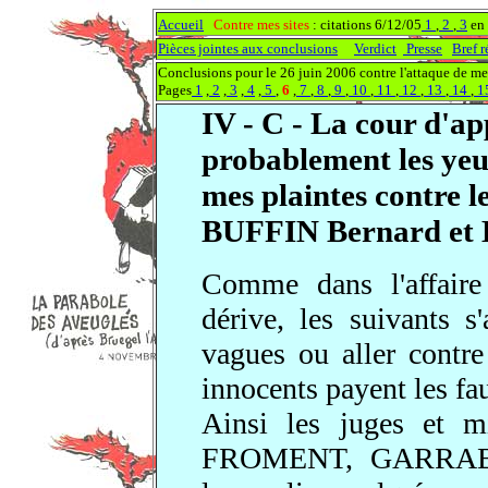
Accueil
Contre mes sites
: citations 6/12/05
1
,
2
,
3
en
Pièces jointes aux conclusions
Verdict
Presse
Bref 
Conclusions pour le 26 juin 2006 contre l'attaque de me
Pages
1
,
2
,
3
,
4
,
5
,
6
,
7
,
8
,
9
,
10
,
11
,
12
,
13
,
14
,
1
IV - C - La cour d'ap
probablement les yeu
mes plaintes contre l
BUFFIN Bernard et
Comme dans l'affair
dérive, les suivants s
vagues ou aller contre 
innocents payent les fau
Ainsi les juges et 
FROMENT, GARRA