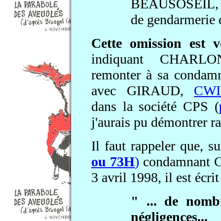
BEAUSOSEIL, to
de gendarmerie
Cette omission est v
indiquant CHARLON
remonter à sa condamna
avec GIRAUD,
CW
dans la société CPS (
j'aurais pu démontrer r
Il faut rappeler que, su
ou 73H
)
condamnant C
3 avril 1998, il est écrit
" ... de nomb
négligences...