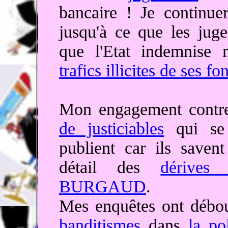
bancaire ! Je continue
jusqu'à ce que les jug
que l'Etat indemnise
trafics illicites de ses f
Mon engagement contr
de justiciables
qui se 
publient car ils sav
détail des
dérives 
BURGAUD
.
Mes enquêtes ont débo
banditismes
dans
la po