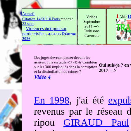
Accueil
1
-
I
Voir
Vidéos
Citation
14/01/10 Paris
reportée
Septembre
23 sept
...
2011 --->
Violences
ripou sur
du
Trahisons
partie civile
le 4/04/06
Résume
d'avocats
2026
Des juges devront passer devant les
assises, puis en taule
Combien
(CP 432-4).
Qui suis-je ? en
sur les 300 impliqués dans la corruption
2017 --->
et la dissimilation de crimes ?
Vidéo 4
En 1998
, j'ai été
expul
revenus par le réseau d
ripou
GIRAUD Paul