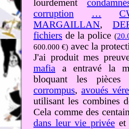
lourdement
condamné
corruption
…
C
MARGAILLAN
,
DE
fichiers
de la police
(
20.
avec la protect
600.000 €)
J'ai produit mes preuv
mafia
a entravé la man
bloquant les pièc
corrompus
,
avoués vér
utilisant les combines 
Cela comme des centain
dans leur vie privée
et 