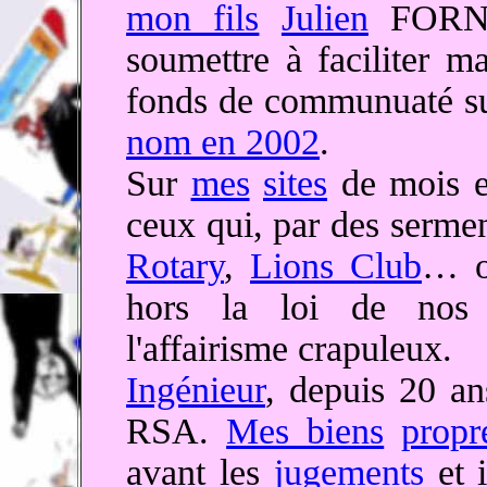
mon fils
Julien
FOR
soumettre à faciliter m
fonds de communuaté su
nom en 2002
.
Sur
mes
sites
de mois e
ceux qui, par des serme
Rotary
,
Lions Club
… ou
hors la loi de nos i
l'affairisme crapuleux.
Ingénieur
, depuis 20 an
RSA.
Mes biens
propr
avant les
jugements
et i