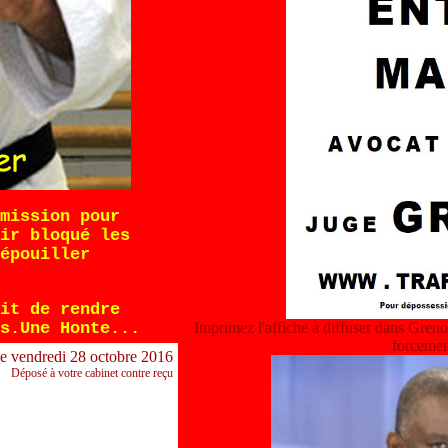
mission pour
ir bloqué les
épouiller
it de rendre
s.Une Honte...
Imprimez l'affiche à diffuser dans Gren
forcemen
le vendredi 28 octobre 2016
Déposé à votre cabinet contre reçu