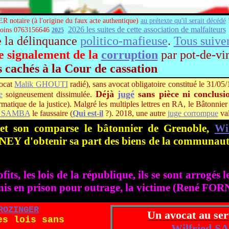
notaire (à l'origine du faux acte authentique)
au prétexte qu'il serait décédé
2026 les suites de cette association de malfaiteurs
moins 0763156646
2025
 la délinquance
politico-mafieuse
.
Tous suive
e signalement de la
corruption
par pot-de-vi
s cachés à la Cour de cassation
vocat
Malik GHOUTI
radié), sans avocat obligatoire constitué le 31/05
Déjà
jugé
sans pièce ni conclusi
e
soigneusement dissimulée.
tique de la justice). Malgré les multiples lettres en RA, le Bâtonnier
ed SAMBA
le faussaire (
Qui est-il
?). 2018, une autre
juge corrompue
val
t son comparse le bâtonnier de Grenoble,
Wi
 d'obtenir sa part des biens de la communauté (
its, les lois de la république, ils se sont arrogés 
t mis en prison pour outrage, la victime (René FO
ROZINGER
Un avocat au ser
es lois sans
Wilfried