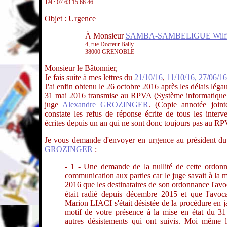
Tél : 07 63 15 66 46
Objet : Urgence
À Monsieur
SAMBA-SAMBELIGUE Wilfr
4, rue Docteur Bally
38000 GRENOBLE
Monsieur le Bâtonnier,
Je fais suite à mes lettres du
21/10/16
,
11/10/16,
27/06/16
J'ai enfin obtenu le 26 octobre 2016 après les délais lé
31 mai 2016 transmise au RPVA (Système informatique du
juge
Alexandre GROZINGER
. (Copie annotée joint
constate les refus de réponse écrite de tous les inter
écrites depuis un an qui ne sont donc toujours pas au R
Je vous demande d'envoyer en urgence au président d
GROZINGER
:
- 1 - Une demande de la nullité de cette ordon
communication aux parties car le juge savait à la 
2016 que les destinataires de son ordonnance l'av
était radié depuis décembre 2015 et que l'avo
Marion LIACI s'était désistée de la procédure en ja
motif de votre présence à la mise en état du 3
autres désistements qui ont suivis. Moi même le