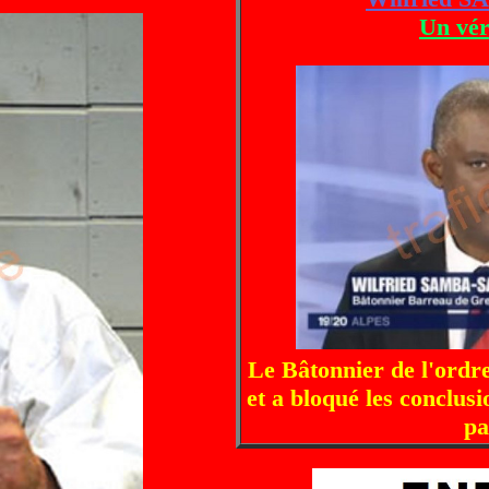
Un vér
Le Bâtonnier de l'ordre
et a bloqué les conclusi
pa
2017 po
ursuite du