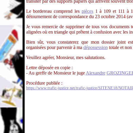
transiter par des supports papiers qui arrivent souvent tr
Le bordereau comprend les
pièces
1 à 109 et 111 à 12
détournement de correspondance du 23 octobre 2014 (ave
Je vous remercie de supprimer de tous vos documents tou
alignées où en triangle qui prêtent à confusion avec les i
Bien sûr, vous constaterez que mon dossier joint es
organisées pour parvenir à ma
dépossession
totale et non
Veuillez agréer, Monsieur, mes salutations.
Lettre déposée en copie :
- Au greffe de Monsieur le juge
Alexandre
GROZINGE
Procédure publiée :
https://www.trafic-justice.net/trafic-justice/SITENE18/NOTA