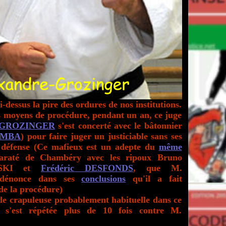
i-dessus la pire des ordures de nos institutions.
s moyens de procédure, pendant un an, ce juge
GROZINGER
s'est concerté avec le bâtonnier
AMBA
) pour faire juger un justiciable sans ses
défense (Ce mafieux est un adepte du
même
raté de Chambéry avec les ripoux Bruno
SKI et
Frédéric DESFONDS
, que M.
énonce dans ses
conclusions
qu'il a fait
de la procédure)
e crapuleuse probablement habituelle dans ce
i s'est répétée plus de 10 fois contre M.