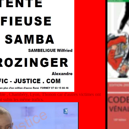
oble , Chambéry, Lyon, Thonon car d'autres victimes ont
t subis les même trafics.