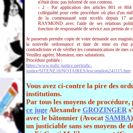
n'était donc pas informé de son contenu.
- 2 - Par application des articles 801 et 80
collégialité pour cette procédure où plus d'un mil
de la communauté sont recelés depuis 17 a
RAYMOND avec l'aide de ses relations polit
fonction de responsable de service aux permis de c
Je passerais prendre copie de votre demande aux magistra
la nouvelle ordonnance et date de mise en état pe
contradictoire et de vérifier les communications de mes c
Veuillez agréer, Monsieur, mes salutations.
Procédure publiée :
https://www.trafic-justice.net/trafic-
justice/SITENE18/NOTAIRES/lescomplots241115.htm
Vous avez ci-contre la pire des ord
institutions.
Par tous les moyens de procédure, 
ce juge
Alexandre
GROZINGER
s'
avec le bâtonnier (Avocat
SAMBA
un justiciable sans ses moyens de d