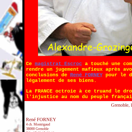
Ce
magistrat Escroc
a touché une com
rendre un jugement mafieux après avo
conclusions de
René FORNEY
pour le d
légalement de ses biens.
La FRANCE octroie à ce truand le dro
l'injustice au nom du peuple françai
Grenoble, 
René FORNEY
4 ch. Montrigaud
38000 Grenoble