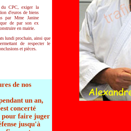
4 du CPC, exiger la
lion d'euros de biens
ns par Mme Janine
ique de par son ex
onstruire en mairie.
ts lundi prochain, ainsi que
rmettant de respecter le
onclusions et pièces.
ures de nos
pendant un an,
est concerté
) pour faire juger
éfense jusqu'à