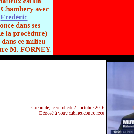
afieux est un
 Chambéry avec
t
Frédéric
nce dans ses
de la procédure)
 dans ce milieu
contre M. FORNEY.
Grenoble, le vendredi 21 octobre 2016
Déposé à votre cabinet contre reçu