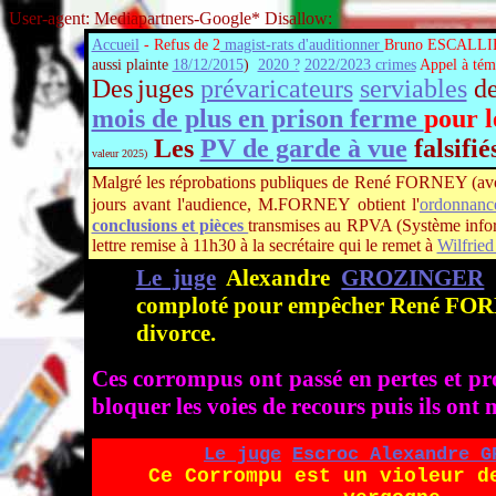
User-agent: Mediapartners-Google* Disallow:
Accueil
- Refus de 2
magist-rats d'auditionner
Bruno ESCALLIER 
aussi plainte
18/12/2015
)
2020 ?
2022/2023 crimes
Appel à té
Des
juges
prévaricateurs
serviables
de
mois de plus en prison ferme
pour l
Les
PV de garde à vue
falsifié
valeur 2025)
Malgré les réprobations publiques de René FORNEY (a
jours avant l'audience, M.FORNEY obtient l'
ordonnanc
conclusions et pièces
transmises au RPVA (Système informa
lettre remise à 11h30 à la secrétaire qui le remet à
Wilfri
Le juge
Alexandre
GROZINGER
e
comploté pour empêcher René FORNEY
divorce.
Ces corrompus ont passé en pertes et prof
bloquer les voies de recours puis ils on
Le juge
Escroc Alexandre G
Ce Corrompu est un violeur d