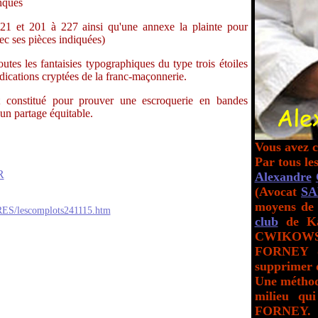
onqués
1 et 201 à 227 ainsi qu'une annexe la plainte pour
c ses pièces indiquées)
tes les fantaisies typographiques du type trois étoiles
ndications cryptées de la franc-maçonnerie.
t constitué pour prouver une escroquerie en bandes
 un partage équitable.
Vous avez c
Par tous le
R
Alexandre
(Avocat
S
moyens de 
IRES/lescomplots241115.htm
club
de Ka
CWIKOW
FORNEY d
supprimer 
Une méthod
milieu qu
FORNEY.