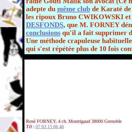
radié Gouti Malik son avocat (Ce m
adepte du
même club
de Karaté de
les ripoux Bruno CWIKOWSKI e
DESFONDS
, que M. FORNEY déno
conclusions
qu'il a fait supprimer 
Une méthode crapuleuse habituelle
qui s'est répétée plus de 10 fois 
René FORNEY, 4 ch. Montrigaud 38000 Grenoble
Tél :
07 63 15 66 46