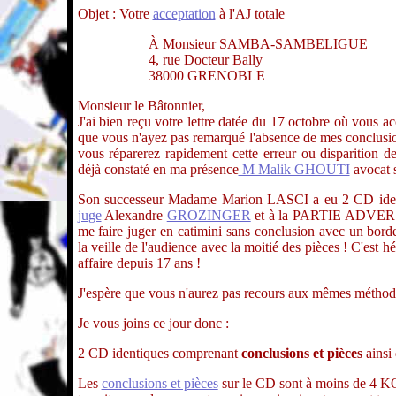
Objet : Votre
acceptation
à l'AJ totale
À Monsieur SAMBA-SAMBELIGUE
4, rue Docteur Bally
38000 GRENOBLE
Monsieur le Bâtonnier,
J'ai bien reçu votre lettre datée du 17 octobre où vous a
que vous n'ayez pas remarqué l'absence de mes conclu
vous réparerez rapidement cette erreur ou disparition 
déjà constaté en ma présence
M Malik GHOUTI
avocat 
Son successeur Madame Marion LASCI a eu 2 CD ident
juge
Alexandre
GROZINGER
et à la PARTIE ADVERSE. E
me faire juger en catimini sans conclusion avec un bor
la veille de l'audience avec la moitié des pièces ! C'e
affaire depuis 17 ans !
J'espère que vous n'aurez pas recours aux mêmes méthod
Je vous joins ce jour donc :
2 CD identiques comprenant
conclusions et pièces
ainsi
Les
conclusions et pièces
sur le CD sont à moins de 4 KO