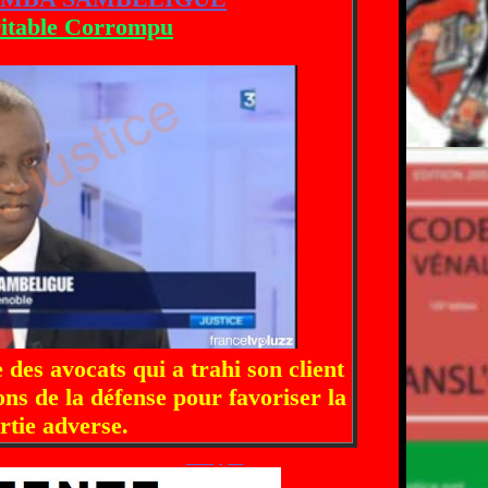
itable Corrompu
 des avocats qui a trahi son client
ons de la défense pour favoriser la
rtie adverse.
 sabotage de la procédure
en appel