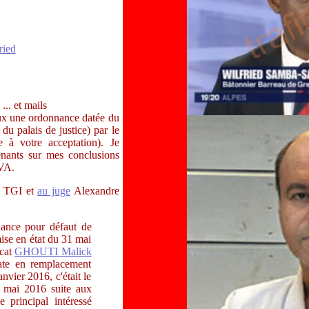
ied
... et mails
gaux une ordonnance datée du
 palais de justice) par le
e à votre acceptation). Je
venants sur mes conclusions
PVA.
u TGI et
au juge
Alexandre
nance pour défaut de
mise en état du 31 mai
ocat
GHOUTI Malick
cate en remplacement
nvier 2016, c'était le
1 mai 2016 suite aux
 principal intéressé