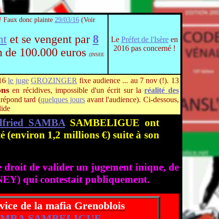
!
Faux donc plainte
29/03/16
(Voir
nt
et se vengent par
8
Le
Préfet de l'Isère
en
2016 pas concerné !
n de 100.000 euros
(INSEE
/16
le juge
GROZINGER
fixe audience ... au 7 nov (!). 13
ons
en récidives, impossible d'un écrit sur la
réalité des
 répond tard (
quelques jours
avant l'audience).
Ci-dessous,
ide
lfried SAMBA
SAMBELIGUE ont
environ 1,2 millions €) suite à son
le droit de valider un jugement inique, de
RNEY) qui contestait publiquement.
vice de la mafia Grenoblois
 SAMBA SAMBELIGUE