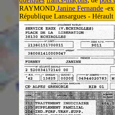
quelques
francs-maçons
, de
pots 
RAYMOND
Janine Fernande
-ex 
République Lansargues - Hérault 