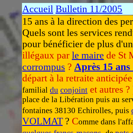
Accueil
Bulletin 11/2005
15 ans à la direction des pe
Quels sont les services ren
pour bénéficier de plus d'un
illégaux par
le maire
de St M
Après 15 ans 
corrompus
?
départ à la retraite anticipé
et autres ?
familial
du
conjoint
place de la Libération puis au se
fontaines 38130 Echirolles, puis
VOLMAT
?
C
omme dans l'aff