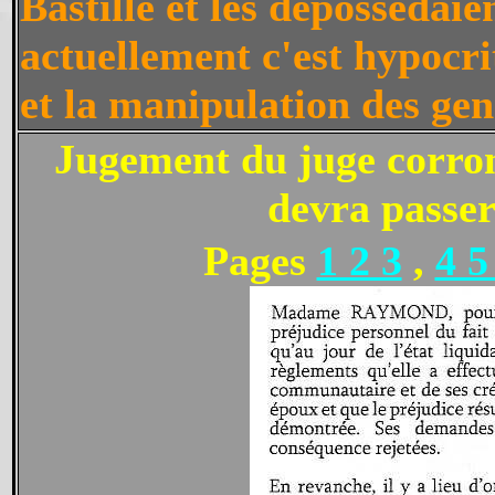
Bastille et les déposséda
actuellement c'est hypo
et la manipulation des gen
Jugement du juge corr
devra passer
Pages
1 2 3
,
4 5