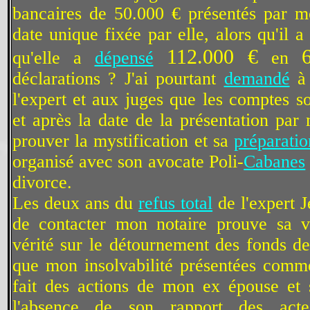
bancaires de 50.000 € présentés par 
date unique fixée par elle, alors qu'il 
112.000 €
qu'elle a
dépensé
en
déclarations ? J'ai pourtant
demandé
à 
l'expert et aux juges que les comptes s
et après la date de la présentation pa
prouver la mystification et sa
préparatio
organisé avec son avocate Poli-
Cabanes
divorce.
Les deux ans du
refus total
de l'expert
de contacter mon notaire prouve sa vo
vérité sur le détournement des fonds d
que mon insolvabilité présentées comm
fait des actions de mon ex épouse et
l'absence de son rapport des acte