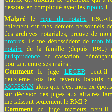
dessous en complicité avec les
ripoux
!
Malgré
le
reçu du notaire
ESCALLI
paiement sur mes deniers personnels 
des archives notariales, preuve de mo
propre
s, ils me dépossédent de
mon bi
notaire
de la famille (depuis 1980) 
jurisprudence
de cassation, dénonçant
pourtant entre ses mains !
Comment
le juge
LEGER
peut-il 
deuxième fois les revenus locatifs d
MOISSAN
alors que c'est mon ex-épous
sur décision des juges aux affaires fam
me laissant seulement le RMI ?
Comment
ce juge mafieux peut-il 