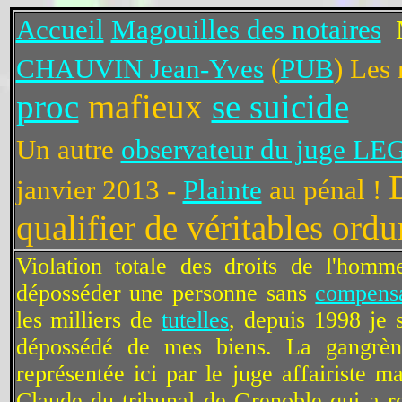
Accueil
Magouilles des notaires
CHAUVIN Jean-Yves
(
PUB
) Les
proc
mafieux
se suicide
Un autre
observateur du juge L
janvier 2013 -
Plainte
au pénal !
qualifier de véritables ordu
Violation totale des droits de l'homm
déposséder une personne sans
compens
les milliers de
tutelles
, depuis 1998 j
dépossédé de mes biens. La gangrène
représentée ici par le juge affairiste
Claude du tribunal de Grenoble qui a r