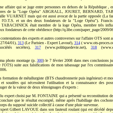
ne affaire qui se juge entre personnes en dehors de la République , e
 membres de la "Loge Opéra" ABGRALL, JOURET, BERNARD, TA
lle VUARNET mais qui est aussi avocat de la partie opposée (La f
e l'O.T.S. et un des deux fondateurs de la "Loge Opéra"). Fran
e TABACHNICK était membre de la loge Opéra, membre très influent
fondateurs de cette obédience (http://q.libe.com/paper_page/2009/06
 contestations des experts et autres controverses sur l'affaire OTS sont 
 27/04/01),
313
(Le Parisien - Expert Lavoué),
314
( www.ots-proces.o
étés secrètes),
317
(www.politiquedevie.net),
318
(www.ev
de ma photo montage (p.
300
) le 7 février 2008 dans mes conclusions 
l'OTS) suite aux falsifications de mon tabassage par l'ex commis
2006.
a formation de métallurgiste (BTS chaudronnerie puis ingénieur) et mo
et soudées qui nécessitent l'utilisation et la connaissance des pos
 juger de la valeur de deux témoignages d'experts :
elu expert choisi par M. FONTAINE qui a présenté sa reconstitution de
 conclure que le résultat escompté, même après l'habillage des cochons, 
orps du supposé suicide collectif à cause d'une pluie survenue.
expert Gilbert LAVOUE dans son fauteuil roulant (qui est décédé depui