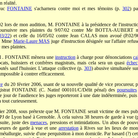
réalité.
 Luc
FONTAINE
s'acharnera contre moi et mes témoins (p.
302
) p
02 lors de mon audition, M. FONTAINE à la présidence de l'instructi
poursuivre mes plaintes du 9/07/02 contre Me BOTTA-AUBERT m
/03/22
) et celle du 16/05/02 contre Jean CALAS mon avoué (P.02/
s, Mme
Marie-Laure MAS
juge d'instruction désignée sur l'affaire ref
 mes plaintes.
 M . FONTAINE mènera une
instruction
à charge pour dénonciations
ca
cats, huissiers et confrères magistrats, mais cela sera un quasi
échec
utés sauf l'huissier. L'attaque collective (p.
303
) abusive simultanée sur
t impossible à contrer efficacement.
ce
du 20 février 2006, usant de sa nouvelle qualité de vice procureur, 
gistrat FONTAINE (C. Natinf 000101/C/Délit pénal) des
poursuites
e jour de l'audience les juges reporteront à une date indéterminée, puis
 tout curieusement.
rier 2008, sous prétexte que M. FONTAINE serait victime de mes public
RPJ de Lyon basé à Grenoble. À cela suivra 38 heures de garde à vue (
suite, juste des
menaces
, pressions et intimidations. Un abus de pouvo
eures de garde à vue et une
arrestation
à Rives sur les lieux de mon
 métallurgie, suivie d'une perquisition à mon domicile. Par hasard (?) ce