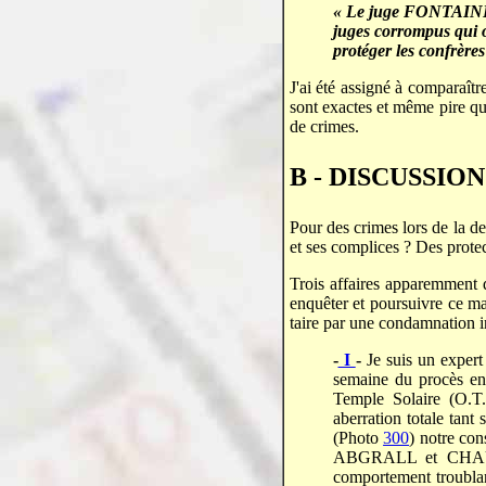
« Le juge FONTAINE L
juges corrompus qui o
protéger les confrère
J'ai été assigné à comparaît
sont exactes et même pire que
de crimes.
B - DISCUSSION
Pour des crimes lors de la de
et ses complices ? Des protec
Trois affaires apparemment 
enquêter et poursuivre ce ma
taire par une condamnation i
-
I
-
Je suis un expert
semaine du procès en
Temple Solaire (O.T
aberration totale tant
(Photo
300
) notre co
ABGRALL et CHAUMEI
comportement troublan