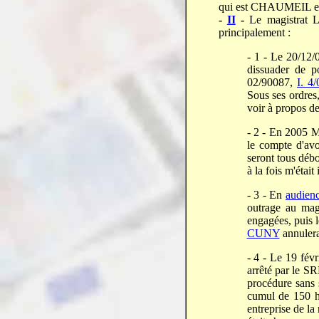
qui est CHAUMEIL en 
-
II
-
Le magistrat
principalement :
- 1 - Le 20/12/
dissuader de 
02/90087,
I. 4
Sous ses ordre
voir à propos de
- 2 - En 2005
le compte d'avo
seront tous débo
à la fois m'étai
- 3 - En
audien
outrage au ma
engagées, puis l
CUNY
annulera
- 4 - Le 19 fév
arrêté par le S
procédure sans 
cumul de 150 h
entreprise de la