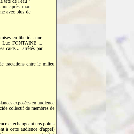
 tête de l'eau ?
jours après mon
e avec plus de
mises en liberté... une
ire, Luc FONTAINE ...
es caïds ... arrêtés par
e tractations entre le milieu
blances exposées en audience
uicide collectif de membres de
ence et échangeant nos points
t à cette audience d'appel)