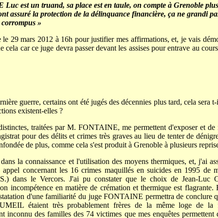
uc est un truand, sa place est en taule, on compte à Grenoble plusi
nt assuré la protection de la délinquance financière, ça ne grandi pa
s corrompus »
re le 29 mars 2012 à 16h pour justifier mes affirmations, et, je vais dé
 cela car ce juge devra passer devant les assises pour entrave au cours 
rnière guerre, certains ont été jugés des décennies plus tard, cela ser
tions existent-elles ?
distinctes, traitées par M. FONTAINE, me permettent d'exposer et de mo
gistrat pour des délits et crimes très graves au lieu de tenter de dénig
nfondée de plus, comme cela s'est produit à Grenoble à plusieurs repris
 dans la connaissance et l'utilisation des moyens thermiques, et, j'ai as
 appel concernant les 16 crimes maquillés en suicides en 1995 de 
.S.) dans le Vercors. J'ai pu constater que le choix de Jean-Lu
 son incompétence en matière de crémation et thermique est flagrante. 
nstatation d'une familiarité du juge FONTAINE permettra de concl
L étaient très probablement frères de la même loge de la f
t inconnu des familles des 74 victimes que mes enquêtes permettent d