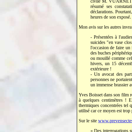
civile M. VUARNET éta
résumé ses constata
déclarations. Pourta
heures de son exposé.
Mon avis sur les autres invr
- Présentées à l'audi
suicides "en vase clo
l'occasion de faire un 
des buches périphérique
ou mouillé comme cela
hivers, un 15 décemb
extérieure !
- Un avocat des part
personnes ne portaien
un immense brassier aur
Yves Boisset dans son film r
à quelques centimètres ! E
thermiques concentrées tel q
utilisé car ce moyen est trop
Sur le site
www.prevensectes
« Des interrogations s