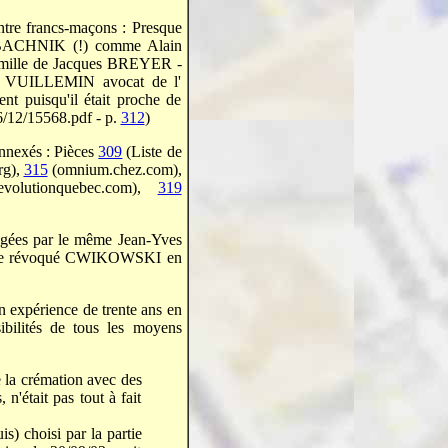
ntre francs-maçons : Presque
BACHNIK (!) comme Alain
amille de Jacques BREYER -
cis VUILLEMIN avocat de l'
 puisqu'il était proche de
/12/15568.pdf - p.
312
)
annexés : Pièces
309
(Liste de
rg),
315
(omnium.chez.com),
olutionquebec.com),
319
jugées par le même Jean-Yves
saire révoqué CWIKOWSKI en
n expérience de trente ans en
sibilités de tous les moyens
 la crémation avec des
n'était pas tout à fait
s) choisi par la partie