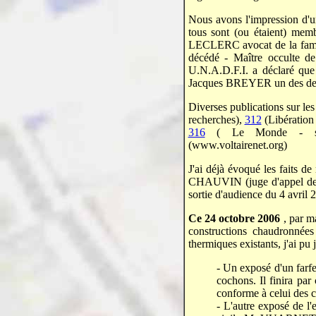
Nous avons l'impression d'u
tous sont (ou étaient)
LECLERC avocat de la fami
décédé - Maître occulte d
U.N.A.D.F.I. a déclaré qu
Jacques BREYER un des deux 
Diverses publications sur les
recherches),
312
(Libération
316
( Le Monde - soci
(www.voltairenet.org)
J'ai déjà évoqué les faits 
CHAUVIN (juge d'appel de 
sortie d'audience du 4 avril 
Ce 24 octobre 2006
, par m
constructions chaudronnées 
thermiques existants, j'ai pu
- Un exposé d'un farf
cochons. Il finira par
conforme à celui des c
- L'autre exposé de l'