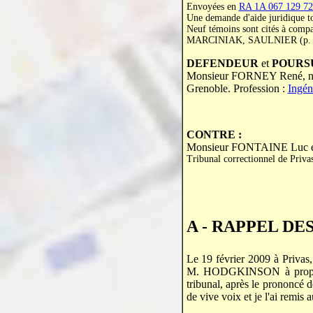
Envoyées en
RA 1A 067 129 72
Une demande d'aide juridique to
Neuf témoins sont cités à
MARCINIAK, SAULNIER (p
DEFENDEUR
et
POURSU
Monsieur FORNEY René, né le
Grenoble. Profession :
Ingén
CONTRE :
Monsieur FONTAINE Luc en 
Tribunal correctionnel de Priva
A - RAPPEL DES
Le 19 février 2009 à Privas
M. HODGKINSON à propos d
tribunal, après le prononcé d
de vive voix et je l'ai remis a