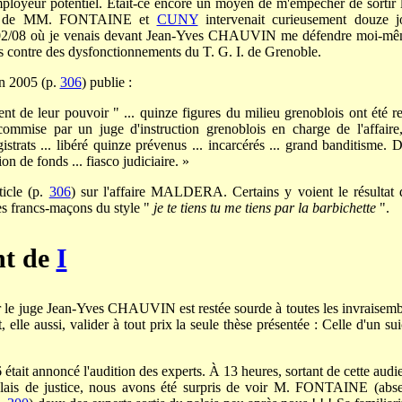
mployeur potentiel. Etait-ce encore un moyen de m'empêcher de sortir la
tive de MM. FONTAINE et
CUNY
intervenait curieusement douze 
2/08 où je venais devant Jean-Yves CHAUVIN me défendre moi-mêm
és contre des dysfonctionnements du T. G. I. de Grenoble.
n 2005 (p.
306
) publie :
nt de leur pouvoir " ... quinze figures du milieu grenoblois ont été re
commise par un juge d'instruction grenoblois en charge de l'affa
strats ... libéré quinze prévenus ... incarcérés ... grand banditisme. D
ion de fonds ... fiasco judiciaire. »
rticle (p.
306
) sur l'affaire MALDERA. Certains y voient le résultat d
tes francs-maçons du style "
je te tiens tu me tiens par la barbichette
".
nt de
I
r le juge Jean-Yves CHAUVIN est restée sourde à toutes les invraisem
 elle aussi, valider à tout prix la seule thèse présentée : Celle d'un s
était annoncé l'audition des experts. À 13 heures, sortant de cette audi
alais de justice, nous avons été surpris de voir M. FONTAINE (absen