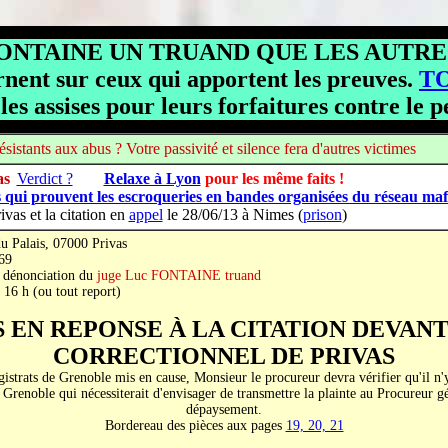
FONTAINE UN TRUAND QUE LES AUTR
rnent sur ceux qui apportent les preuves.
T
les assises pour leurs forfaitures contre le 
sistants aux abus ? Votre passivité et
silence fera d'autres victimes
as
Verdict ?
Relaxe à Lyon
pour les même faits !
 qui prouvent les escroqueries en bandes organisées du réseau mafi
ivas et la citation en
appel
le 28/06/13 à Nimes
(
prison
)
u Palais, 07000 Privas
69
énonciation du
juge Luc FONTAINE truand
16 h (ou tout report)
 EN REPONSE À LA CITATION DEVANT
CORRECTIONNEL DE PRIVAS
trats de Grenoble mis en cause, Monsieur le procureur devra vérifier qu'il n'y 
e Grenoble qui nécessiterait d'envisager de transmettre la plainte au Procureur gé
dépaysement.
Bordereau des pièces aux pages
19, 20, 21