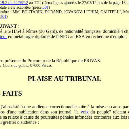
19 2 du 22/03/12
au TGI (Deux lignes ajoutées le 27/03/12 bas de la page 18 a
tale a été accordée (pièce
301
)
 comparaître : MM. BOUTARIN, DURAND, JOVANOV, LITHIM, OAUTELLI, 
.
301
)
IVANT :
 5/11/54 à Nîmes (30-Gard), de nationalité française, domicilié 4 c
ieur
en métallurgie diplômé de l'INPG au RSA en recherche d'emploi.
présence du Procureur de la République de PRIVAS.
s, Cours du palais, 07000 Privas
PLAISE AU TRIBUNAL
 FAITS
, j'ai assisté à une audience correctionnelle suite à la mise en cause
'une publication dans son journal "la
voix
du peuple" relatant 
e sa relaxe à cause de poursuites pénales infondées contraires aux lois su
u greffier d'audience :