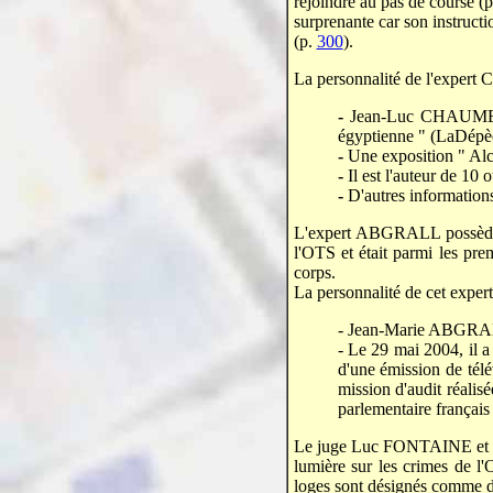
rejoindre au pas de course (
surprenante car son instructi
(p.
300
).
La personnalité de l'expert
-
Jean-Luc CHAUMEIL 
égyptienne " (LaDépèc
-
Une exposition " Al
-
Il est l'auteur de 10
-
D'autres informations 
L'expert ABGRALL possè
l'OTS et était parmi les pr
corps.
La personnalité de cet exper
- Jean-Marie ABGRALL
- Le 29 mai 2004, il a
d'une émission de télé
mission d'audit réali
parlementaire français
Le juge Luc FONTAINE et ses
lumière sur les crimes de l'
loges sont désignés comme dé