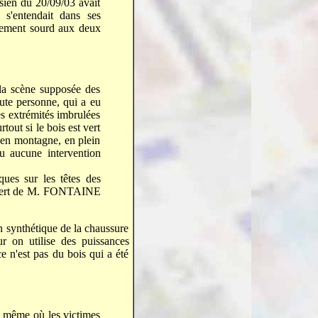
sien du 20/09/03 avait
 s'entendait dans ses
lement sourd aux deux
 la scène supposée des
ute personne, qui a eu
les extrémités imbrulées
tout si le bois est vert
 en montagne, en plein
u aucune intervention
ues sur les têtes des
'expert de M. FONTAINE
n synthétique de la chaussure
r on utilise des puissances
e n'est pas du bois qui a été
it même où les victimes