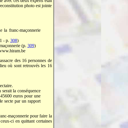
ité avec ces deux experts était
econstitution photo est jointe
e la franc-maçonnerie
1 - p.
308
)
c-maçonnerie (p.
309
)
 www.hiram.be
massacre des 16 personnes de
ieu où sont retrouvés les 16
ctaire.
n serait la conséquence
çu 45600 euros pour une
e secte par un rapport
anc-maçonnerie pour faire la
ceux-ci en quittant certaines