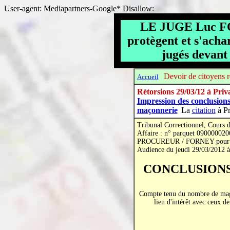
User-agent: Mediapartners-Google* Disallow:
LE JUGE Luc 
protègent et s'acha
jugés devant 
Devoir de citoyens ré
Accueil
Rétorsions 29/03/12 à Priv
Impression des conclusions
maçonnerie
La
citation
à Pr
Tribunal Correctionnel, Cours d
Affaire : n° parquet 090000020
PROCUREUR / FORNEY pour d
Audience du jeudi 29/03/2012 à 
CONCLUSIONS
Compte tenu du nombre de magis
lien d'intérêt avec ceux d