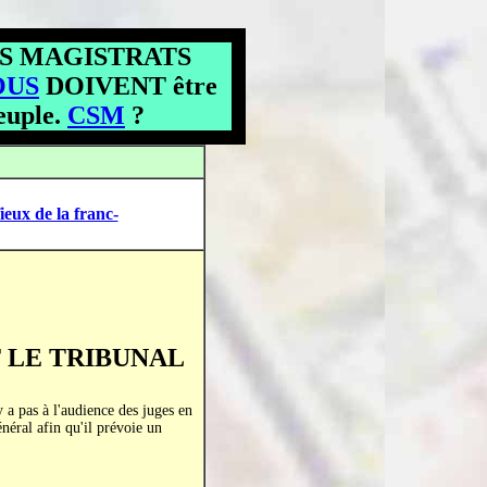
ES MAGISTRATS
OUS
DOIVENT être
peuple.
CSM
?
eux de la franc-
 LE TRIBUNAL
a pas à l'audience des juges en
néral afin qu'il prévoie un