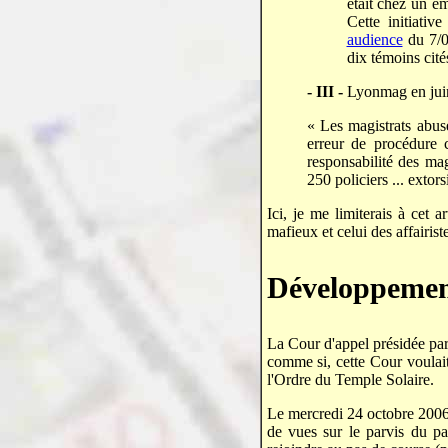
était chez un e
Cette initia
audience
du 7/0
dix témoins cit
- III -
Lyonmag en jui
« Les magistrats abuse
erreur de procédure 
responsabilité des magi
250 policiers ... extors
Ici, je me limiterais à cet a
mafieux et celui des affairis
Développeme
La Cour d'appel présidée pa
comme si, cette Cour voulait,
l'Ordre du Temple Solaire.
Le mercredi 24 octobre 2006 
de vues sur le parvis du p