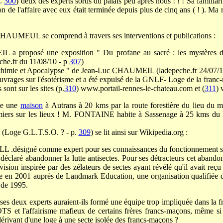
p.
300
) deux des experts sortis du palais peu après nous ! ! ! Sa familiar
on de l'affaire avec eux était terminée depuis plus de cinq ans ( ! ). Ma r
 CHAUMEUL se comprend à travers ses interventions et publications :
a proposé une exposition " Du profane au sacré : les mystères d
he.fr du 11/08/10 - p
307
)
chimie et Apocalypse " de Jean-Luc CHAUMEIL (ladepeche.fr 24/07/1
 ouvrages sur l'ésotérisme et a été expulsé de la GNLF- Loge de la fran
sont sur les sites (p.
310
) www.portail-rennes-le-chateau.com et (
311
)
de une
maison
à Autrans à 20 kms par la route forestière du lieu du 
emiers sur les lieux ! M. FONTAINE habite à Sassenage à 25 kms du l
t (Loge G.L.T.S.O. ? - p.
309
) se lit ainsi sur Wikipedia.org :
 .désigné comme expert pour ses connaissances du fonctionnement se
 déclaré abandonner la lutte antisectes. Pour ses détracteurs cet abando
vision inspirée par des zélateurs de sectes ayant révélé qu'il avait re
sée en 2001 auprès de Landmark Education, une organisation qualifiée d
 de 1995.
 deux experts auraient-ils formé une équipe trop impliquée dans la fr
OTS et l'affairisme mafieux de certains frères francs-maçons, même si 
rivant d'une loge à une secte isolée des francs-maçons ?