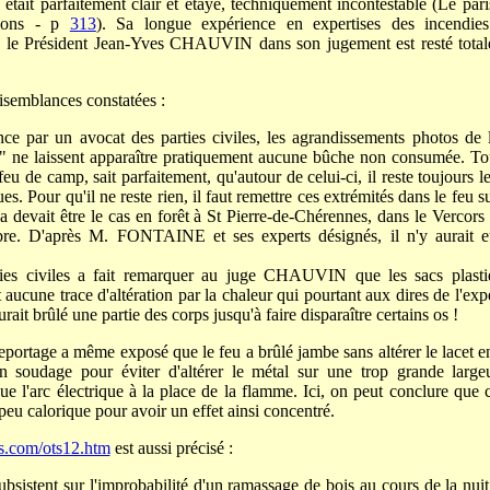
it parfaitement clair et étayé, techniquement incontestable (Le pari
tions - p
313
). Sa longue expérience en expertises des incendies
nt, le Président Jean-Yves CHAUVIN dans son jugement est resté tota
aisemblances constatées :
ence par un avocat des parties civiles, les agrandissements photos de
s" ne laissent apparaître pratiquement aucune bûche non consumée. To
feu de camp, sait parfaitement, qu'autour de celui-ci, il reste toujours 
s. Pour qu'il ne reste rien, il faut remettre ces extrémités dans le feu sur
 devait être le cas en forêt à St Pierre-de-Chérennes, dans le Vercors
re. D'après M. FONTAINE et ses experts désignés, il n'y aurait e
ies civiles a fait remarquer au juge CHAUVIN que les sacs plastiq
t aucune trace d'altération par la chaleur qui pourtant aux dires de l
ait brûlé une partie des corps jusqu'à faire disparaître certains os !
eportage a même exposé que le feu a brûlé jambe sans altérer le lacet e
n soudage pour éviter d'altérer le métal sur une trop grande largeu
ue l'arc électrique à la place de la flamme. Ici, on peut conclure que c
 peu calorique pour avoir un effet ainsi concentré.
.com/ots12.htm
est aussi précisé :
ubsistent sur l'improbabilité d'un ramassage de bois au cours de la nu