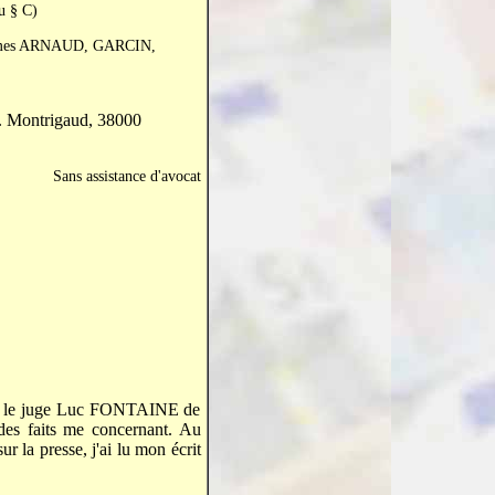
u § C)
Mmes ARNAUD, GARCIN,
h. Montrigaud, 38000
Sans assistance d'avocat
 par le juge Luc FONTAINE de
des faits me concernant. Au
r la presse, j'ai lu mon écrit