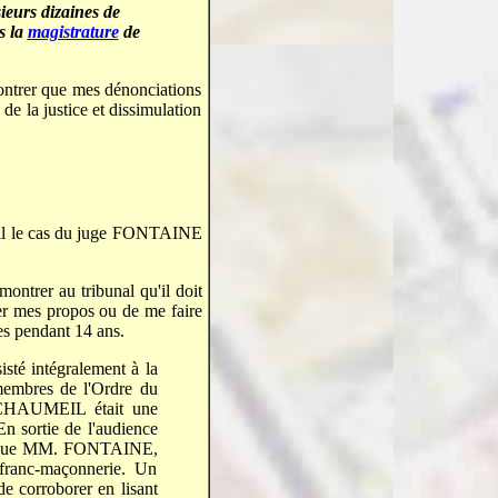
eurs dizaines de
s la
magistrature
de
montrer que mes dénonciations
de la justice et dissimulation
a t-il le cas du juge FONTAINE
ntrer au tribunal qu'il doit
rer mes propos ou de me faire
es pendant 14 ans.
sisté intégralement à la
membres de l'Ordre du
c CHAUMEIL était une
En sortie de l'audience
ure que MM. FONTAINE,
ranc-maçonnerie. Un
e corroborer en lisant