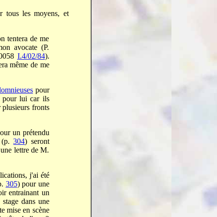
ar tous les moyens, et
on tentera de me
on avocate (P.
90058
I.4/02/84
).
usera même de me
lomnieuses
pour
pour lui car ils
 plusieurs fronts
pour un prétendu
(p.
304
) seront
 une lettre de M.
ations, j'ai été
p.
305
) pour une
ir entrainant un
 stage dans une
tte mise en scène