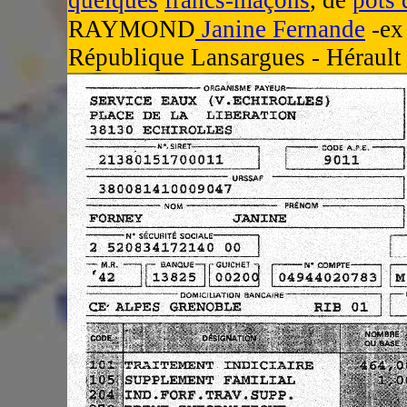
quelques
francs-maçons
, de
pots 
RAYMOND
Janine Fernande
-ex 
République Lansargues - Hérault 