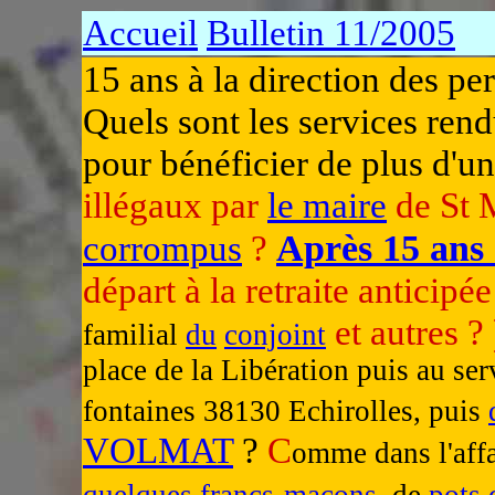
Accueil
Bulletin 11/2005
15 ans à la direction des pe
Quels sont les services ren
pour bénéficier de plus d'un
illégaux par
le maire
de St M
Après 15 ans 
corrompus
?
départ à la retraite anticipé
et autres ?
familial
du
conjoint
place de la Libération puis au se
fontaines 38130 Echirolles, puis
VOLMAT
?
C
omme dans l'aff