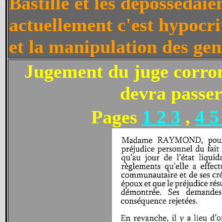
Bastille et les déposséda
actuellement c'est hypo
et la manipulation des gen
Jugement du juge corr
devra passer
Pages
1 2 3
,
4 5