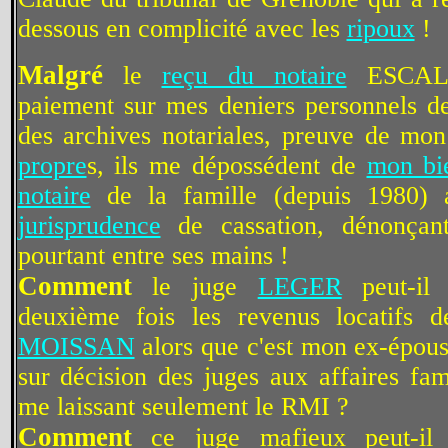
dessous en complicité avec les
ripoux
!
Malgré
le
reçu du notaire
ESCALLI
paiement sur mes deniers personnels 
des archives notariales, preuve de mo
propre
s, ils me dépossédent de
mon bi
notaire
de la famille (depuis 1980) 
jurisprudence
de cassation, dénonçant
pourtant entre ses mains !
Comment
le juge
LEGER
peut-il 
deuxième fois les revenus locatifs d
MOISSAN
alors que c'est mon ex-épous
sur décision des juges aux affaires fam
me laissant seulement le RMI ?
Comment
ce juge mafieux peut-il 