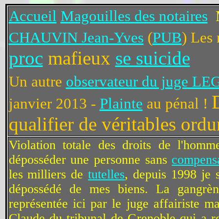
Accueil
Magouilles des notaires
CHAUVIN Jean-Yves
(
PUB
) Les
proc
mafieux
se suicide
Un autre
observateur du juge L
janvier 2013 -
Plainte
au pénal !
qualifier de véritables ordu
Violation totale des droits de l'homm
déposséder une personne sans
compens
les milliers de
tutelles
, depuis 1998 j
dépossédé de mes biens. La gangrène
représentée ici par le juge affairiste
Claude du tribunal de Grenoble qui a r