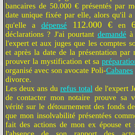
bancaires de 50.000 € présentés par 
date unique fixée par elle, alors qu'il 
112.000 €
qu'elle a
dépensé
en
déclarations ? J'ai pourtant
demandé
à 
l'expert et aux juges que les comptes s
et après la date de la présentation pa
prouver la mystification et sa
préparatio
organisé avec son avocate Poli-
Cabanes
divorce.
Les deux ans du
refus total
de l'expert
de contacter mon notaire prouve sa vo
vérité sur le détournement des fonds d
que mon insolvabilité présentées comm
fait des actions de mon ex épouse et
l'absence de son rapport des acte