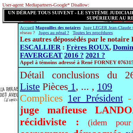
User-agent: Mediapartners-Google* Disallow:
UN DÉRAPE TOUS SUIVENT - LE SYSTÈME JUDICIA
SUPÉRIEURE AU RE
Accueil
Magouilles des notaires
Juge LEGER Jean-Claude 
réseau ?
Juges au pénal ?
Toutes les procédures
Les autres dépossédés par le notaire
ESCALLIER
:
Frères ROUX
,
Domin
FAVERGEAT
2016 ?
2021 ?
Appel à témoins adressé à René FORNEY 07631
Détail conclusions du 
Liste
Pièces
1
, ... ,
109
Complices
1er Président
-
juge mafieuse LANDOZ
récidiviste :
(idem pou