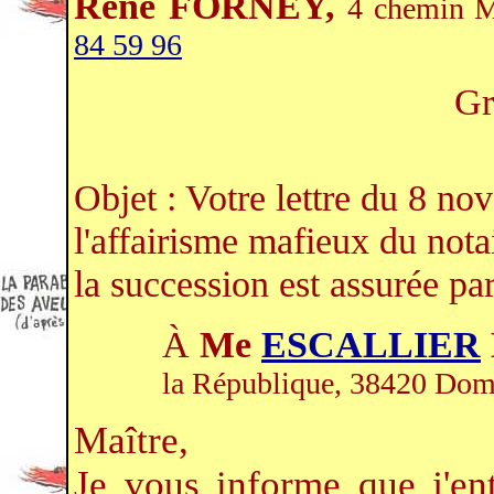
René FORNEY,
4 chemin M
84 59 96
Gr
Objet : Votre lettre du 8 n
l'affairisme mafieux du not
la succession est assurée par
À
Me
ESCALLIER
la République, 38420 Do
Maître,
Je vous informe que j'en