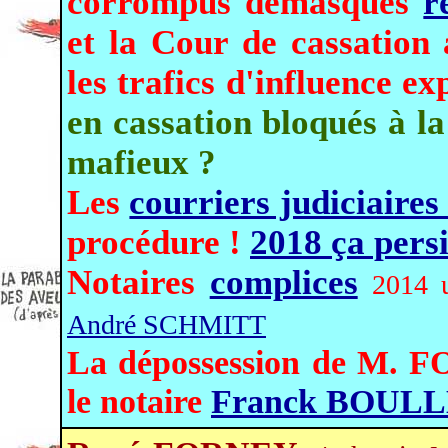
corrompus démasqués
r
et la Cour de cassation 
les trafics d'influence e
en cassation bloqués à la
mafieux ?
Les
courriers judiciaires
procédure !
2018 ça persi
Notaires
complices
2014 u
André SCHMITT
La dépossession de M. F
le notaire
Franck BOUL