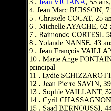
3 .
Jean VICIANA
, 53 ans
4. Jean Marc BUISSON, 71
5 . Christèle COCAT, 25 an
6 . Michelle AYACHE, 62 an
7 . Raimondo CORTESI, 58 
8 . Yolande NANSE, 43 an
9 . Jean François VAILLAN
10 . Marie Ange FONTAINE
principal
11 . Lydie SCHIZZAROTTO, 
12 . Jean Pierre SAVIN, 39 
13 . Sophie VAILLANT, 32 
14 . Cyril CHASSAGNON, 
15 . Saad BERNOUSSI, 44 