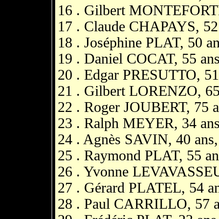
16 . Gilbert MONTEFORTE, 
17 . Claude CHAPAYS, 52 a
18 . Joséphine PLAT, 50 an
19 . Daniel COCAT, 55 ans
20 . Edgar PRESUTTO, 51 
21 . Gilbert LORENZO, 65 a
22 . Roger JOUBERT, 75 ans
23 . Ralph MEYER, 34 ans,
24 . Agnès SAVIN, 40 ans,
25 . Raymond PLAT, 55 ans
26 . Yvonne LEVAVASSEUR,
27 . Gérard PLATEL, 54 an
28 . Paul CARRILLO, 57 an