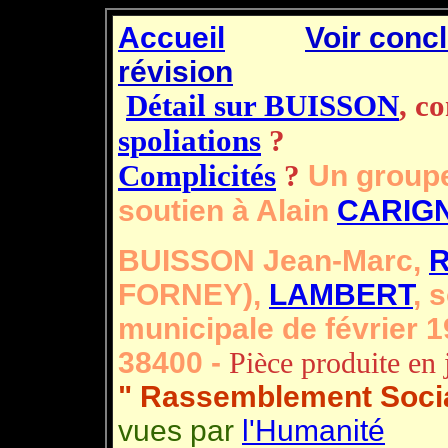
Accueil
Voir conc
révision
Détail sur BUISSON
, c
spoliations
?
Complicités
?
Un groupe
soutien à Alain
CARIG
BUISSON Jean-Marc,
FORNEY),
LAMBERT
, 
municipale de février 1
38400 -
Pièce produite en j
" Rassemblement Social
vues par
l'Humanité