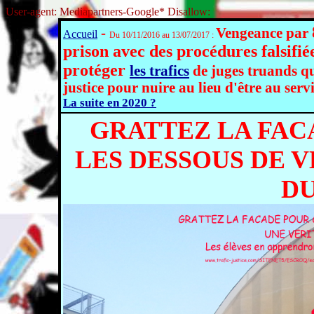
User-agent: Mediapartners-Google* Disallow:
-
Vengeance par
Accueil
Du 10/11/2016 au 13/07/2017 :
prison avec des procédures falsifié
protéger
les trafics
de juges truands qu
justice pour nuire au lieu d'être au ser
La suite en 2020 ?
GRATTEZ LA FAC
LES DESSOUS DE V
DU