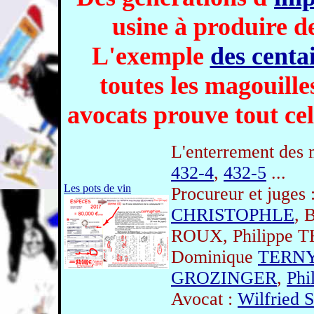
usine à produire de
L'exemple
des centa
toutes les magouille
avocats prouve tout cela
L'enterrement des 
432-4
,
432-5
...
Les pots de vin
Procureur et juges 
CHRISTOPHLE
, 
ROUX, Philippe 
Dominique
TERN
GROZINGER
,
Phi
Avocat :
Wilfrie