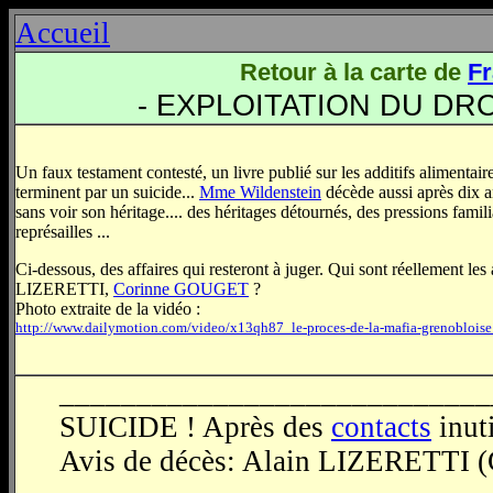
Accueil
Retour à la carte de
F
- EXPLOITATION DU DRO
Un faux testament contesté, un livre publié sur les additifs alimentaire
terminent par un suicide...
Mme Wildenstein
décède aussi après dix 
sans voir son héritage.... des héritages détournés, des pressions famili
représailles ...
Ci-dessous, des affaires qui resteront à juger. Qui sont réellement les
LIZERETTI,
Corinne GOUGET
?
Photo extraite de la vidéo :
http://www.dailymotion.com/video/x13qh87_le-proces-de-la-mafia-grenoblois
____________________________
SUICIDE ! Après des
contacts
inut
Avis de décès: Alain LIZERETTI (