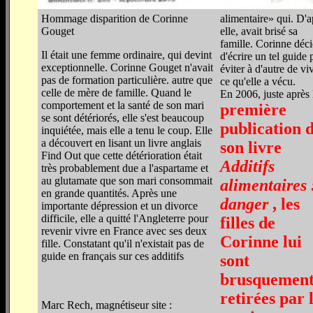
Hommage disparition de Corinne
alimentaire» qui. D'a
Gouget
elle, avait brisé sa
famille. Corinne déc
Il était une femme ordinaire, qui devint
d'écrire un tel guide 
exceptionnelle. Corinne Gouget n'avait
éviter à d'autre de vi
pas de formation particulière. autre que
ce qu'elle a vécu.
celle de mère de famille. Quand le
En 2006, juste après 
comportement et la santé de son mari
première
se sont détériorés, elle s'est beaucoup
publication 
inquiétée, mais elle a tenu le coup. Elle
a découvert en lisant un livre anglais
son livre
Find Out que cette détérioration était
Additifs
très probablement due a l'aspartame et
au glutamate que son mari consommait
alimentaires 
en grande quantités. Après une
danger
, les
importante dépression et un divorce
difficile, elle a quitté l'Angleterre pour
filles de
revenir vivre en France avec ses deux
Corinne lui
fille. Constatant qu'il n'existait pas de
guide en français sur ces additifs
sont
brusquemen
retirées par 
Marc Rech, magnétiseur site :