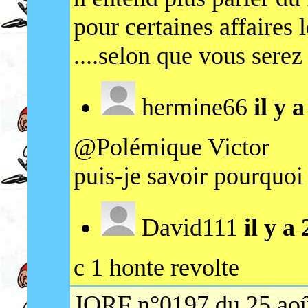
pour certaines affaires 
....selon que vous serez
hermine66
il y 
@Polémique Victor
puis-je savoir pourquo
David111
il y a
c 1 honte revolte
JORF n°0197 du 25 aoû