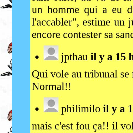
un homme qui a eu de
l'accabler", estime un 
encore contester sa sanc
jpthau
il y a 15
Qui vole au tribunal se 
Normal!!
philimilo
il y a
mais c'est fou ça!! il vol