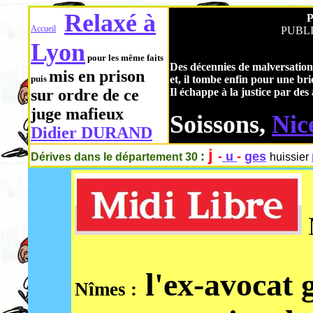
Relaxé à
P
Accueil
PUBLIE
Lyon
pour les même faits
Des décennies de malversation
mis en prison
puis
et, il tombe enfin pour une bri
sur ordre de ce
Il échappe à la justice par de
juge mafieux
Soissons,
Nic
Didier DURAND
j
:
-
u
-
ges
Dérives dans le département 30
huissier
M
l'ex-avocat 
Nîmes :