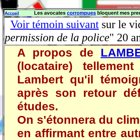
E
xtraits
Les avocates
corrompues
bloquent mes pre
Accueil
Voir témoin suivant
sur le vi
permission de la police
" 20 a
A propos de
LAMB
(locataire) tellemen
Lambert qu'il témoi
après son retour déf
études.
On s'étonnera du clim
en affirmant entre aut