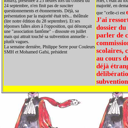
loisirs), présentée à 23 heures lors du conseil du
Hier, c'était au t
24 septembre, n'en finit pas de susciter
majorité, en dema
questionnements et étonnements. Déjà, sa
que "celle-ci est
présentation par la majorité était très... théâtrale
J'ai ressor
(lire notre édition du 28 septembre). Et ses
réponses faîtes alors à l'opposition, qui dénonçait
dossier du
une "association fantôme" - dissoute en juillet
parler de c
mais qui attrait touché sa subvention annuelle -
plutôt vagues.
commission
La semaine dernière, Philippe Serre pour Couleurs
scolaires, 
SMH et Mohamed Gafsi, président
au cours d
déjà étrang
délibérati
subvention