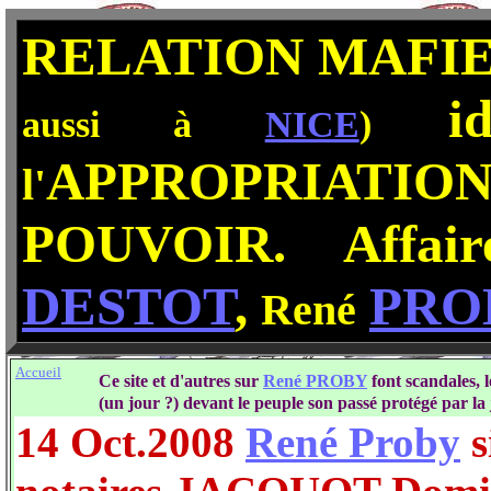
RELATION MAFI
ide
aussi à
NICE
)
APPROPRIATIO
l'
POUVOIR. Affa
DESTOT
,
PRO
René
Accueil
Ce site et d'autres sur
René PROBY
font scandales, 
(un jour ?) devant le peuple son passé protégé par la 
14 Oct.2008
René Proby
s