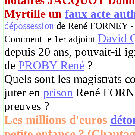
notaires JACQUOT Dom
Myrtille un
faux acte aut
dépossession
de René FORNEY - R
David
Comment le 1er adjoint
depuis 20 ans, pouvait-il ign
de
PROBY René
?
Quels sont les magistrats c
juter en
prison
René FORNEY
preuves ?
Les millions d'euros
déto
petite enfance ? (Chantag