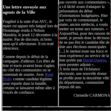
pas ouverte aux commentaires »,
Une lettre envoyée aux
a t-il lâché avant d'attaquer la
présentation du débat
agents de la Ville
d'orientations budgétaires. Hier
par voix de communiqué, le
Fragilisé à la suite d'un AVC, le
maire, ancien médecin, a voulu
maire est apparu très fatigué lors de
mettre un terme aux rumeurs. «
l'hommage rendu à Nelson
Aujourd'hui, pour des raisons de
Mandela, le jeudi 12 décembre à la
santé, je prends donc la décision
mairie. Pas de discours, ni bons
de ne pas être le candidat tête de
mots qu'il affectionne. Il est resté
liste aux élections municipales
silencieux.
[...] Je mettrai toute ma force et
mon expérience au service de la
Comme depuis le début de la
liste portée par
David Queiros
,
campagne, d'ailleurs. Les têtes de
mon premier adjoint ».
liste et tracts avaient beau s'agiter,
À trois mois de l'échéance
du côté des communistes on se
électorale, une nouvelle donne
contentait de sourire. Avec
René
se profile pour la deuxième ville
Proby
comme candidat légitime
du département, communiste
pour repartir dans la bataille,
depuis 68 ans.
certains se laissaient même aller à
l'excès de confiance.
Christelle CARMONA
....