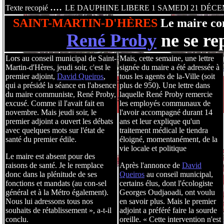
....
Texte recopié
LE DAUPHINE LIBERE 1 SAMEDI 21 DÉCE
SAINT-MARTIN-D'HÈRES
Le maire co
René Proby
ne se re
Lors au conseil municipal de Saint-
Mais, cette semaine, une lettre
Martin-d'Hères, jeudi soir,
c'
est le
signée du maire a été adressée à
premier adjoint,
David Queiros
,
tous les agents de la-Ville (soit
qui a présidé la séance en l'absence
plus de 950). Une lettre dans
du maire communiste, René Proby,
laquelle René Proby remercie
excusé. Comme il l'avait fait en
les employés communaux de
novembre. Mais jeudi soir, le
l'avoir accompagné durant 14
premier adjoint a ouvert les débats
ans et leur explique qu'un
avec quelques mots sur l'état de
traitement médical le tiendra
santé du premier édile.
éloigné, momentanément, de la
vie locale et politique
Le maire est absent pour des
raisons de santé. Je le remplace
Après l'annonce de
David
donc dans la plénitude de ses
Queiros
au conseil municipal,
fonctions et mandats (au con-sel
certains élus, dont l'écologiste
général et à la Métro également).
Georges Oudjaoadi, ont voulu
Nous lui adressons tous nos
en savoir plus. Mais le premier
souhaits de rétablissement », a-t-il
adjoint a préféré faire la sourde
conclu.
oreille. « Cette intervention n'est