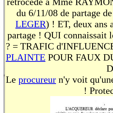
rétrocédé à Mme RAYMOND
du 6/11/08 de partage d
LEGER
) ! ET, deux ans 
partage ! QUI connaissait l
? = TRAFIC d'INFLUEN
PLAINTE
POUR FAUX DU 
Le
procureur
n'y voit qu'u
! Prote