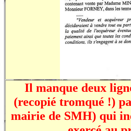
Il manque deux lig
(recopié tromqué !) pa
mairie de SMH) qui ind
exercé au pr