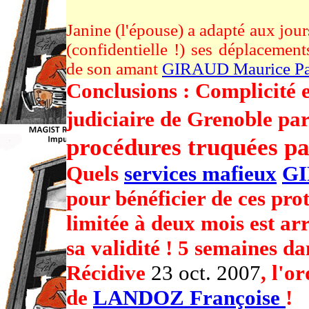
Janine (l'épouse) a adapté aux jour
(confidentielle !) ses déplaceme
de son amant
GIRAUD Maurice Pa
Conclusions : Complicité e
judiciaire de Grenoble par
procédures truquées pa
Quels
services mafieux
GI
pour bénéficier de ces pro
limitée à deux mois est ar
sa validité ! 5 semaines da
Récidive
23 oct. 2007
, l'
de
LANDOZ Françoise
!