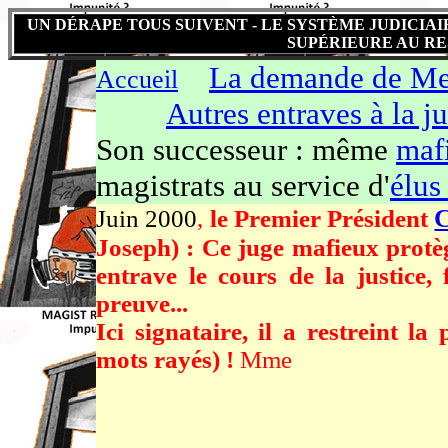
UN DÉRAPE TOUS SUIVENT - LE SYSTÈME JUDICIA
SUPÉRIEURE AU RE
La demande de 
Accueil
Autres entraves à la ju
Son successeur : même
maf
magistrats au service d'
élus
Juin 2000
,
le Premier Président
Joseph) : Ce juge mafieux protèg
entrave le cours de la justice, 
preuve...
Ici signataire, il a restreint l
mots rayés) !
Mme