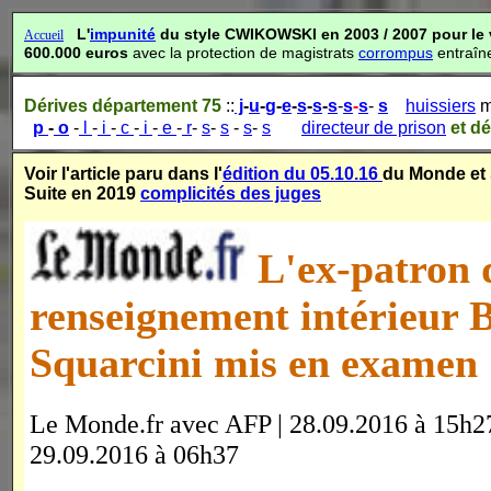
L'
impunité
du style CWIKOWSKI en 2003 / 2007 pour le vo
Accueil
600.000 euros
avec la protection de magistrats
corrompus
entraîn
Dérives
département 75
::
j
-
u
-
g
-
e
-
s
-
s
-
s
-
s
-
s
-
s
huissiers
m
p
-
o
-
l
-
i
-
c
-
i
-
e
-
r
-
s
-
s
-
s
-
s
directeur de prison
et d
Voir l'article paru dans l'
édition du 05.10.16
du Monde et 
Suite en 2019
complicités des juges
L'ex-patron 
renseignement intérieur 
Squarcini mis en examen
Le Monde.fr avec AFP | 28.09.2016 à 15h2
29.09.2016 à 06h37