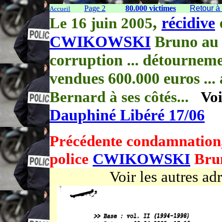
Page 2
80.000 victimes
Retour à 
Accueil
,
récidive
L
e 16 juin 2005
CWIKOWSKI
Bruno au 
corruption ... détournem
vendues 600.000 euros 
Bernard à ses côtés...
Voir
Dauphiné Libéré 17/06
Précédente condamnation,
police
CWIKOWSKI
Bru
Voir les autres ad