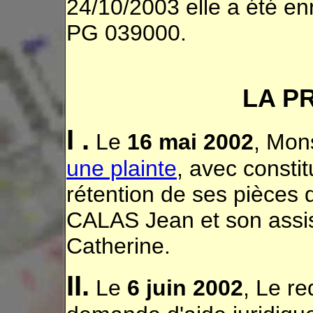
24/10/2003 elle a été enr
PG 039000.
LA P
I .
Le
16 mai 2002
, Mon
une plainte
, avec constit
rétention de ses pièces
CALAS Jean et son as
Catherine.
II.
Le
6 juin 2002
, Le r