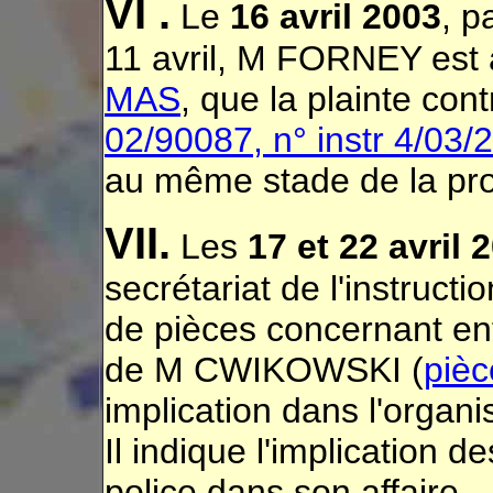
VI .
Le
16 avril 2003
, p
11 avril, M FORNEY est
MAS
, que la plainte co
02/90087, n° instr 4/03/
au même stade de la pr
VII.
Les
17 et 22 avril 
secrétariat de l'instruct
de pièces concernant en
de M CWIKOWSKI (
pièc
implication dans l'organi
Il indique l'implication 
police dans son affaire.