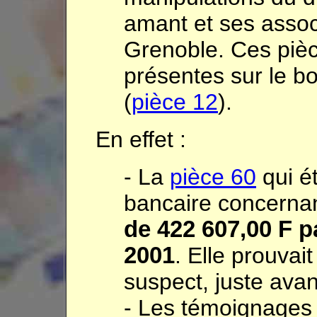
amant et ses assoc
Grenoble. Ces pièc
présentes sur le b
(
pièce 12
).
En effet :
- La
pièce 60
qui ét
bancaire concernan
de 422 607,00 F p
2001
. Elle prouvait
suspect, juste avan
- Les témoignages 