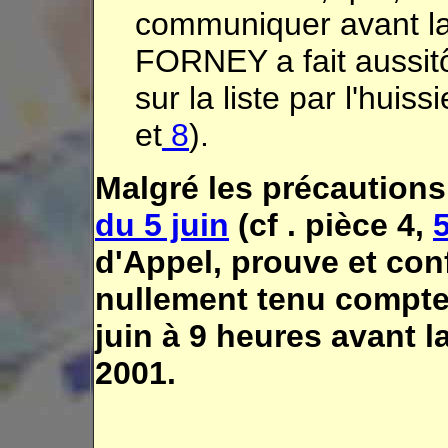
communiquer avant la
FORNEY a fait aussitô
sur la liste par l'huis
et
8
).
Malgré les précautions
du 5 juin
(cf . pièce 4,
d'Appel, prouve et co
nullement tenu compte
juin à 9 heures avant l
2001.