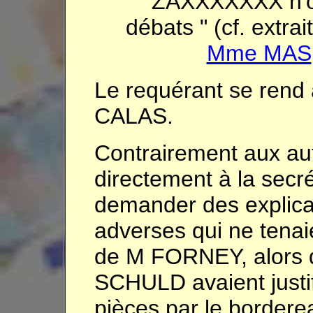
ZAXXXXXXX n'on
débats " (cf. extr
Mme MAS
Le requérant se rend 
CALAS.
Contrairement aux autr
directement à la secré
demander des explica
adverses qui ne tena
de M FORNEY, alors
SCHULD avaient justif
pièces par le borderea