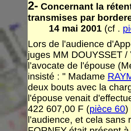
2-
Concernant la réten
transmises par border
14 mai 2001
(cf .
p
Lors de l'audience d'Appe
juges MM DOUYSSET /
l'avocate de l'épouse (
insisté : " Madame
RAY
deux bouts avec la charge
l'épouse venait d'effectu
422 607,00 F (
pièce 60
)
l'audience, et cela sans
FORNEY était présent à 