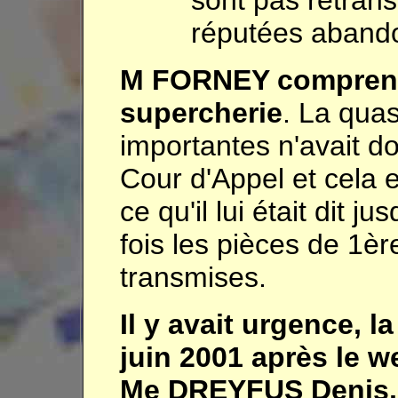
sont pas retran
réputées aband
M FORNEY comprenai
supercherie
. La quas
importantes n'avait d
Cour d'Appel et cela e
ce qu'il lui était dit 
fois les pièces de 1èr
transmises.
Il y avait urgence, l
juin 2001 après le w
Me DREYFUS Denis, l