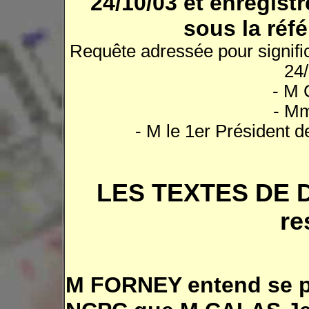
24/10/03 et enregist
sous la réf
Requête adressée pour signific
24/
- M
- M
- M le 1er Président 
LES TEXTES DE D
re
M FORNEY entend se pré