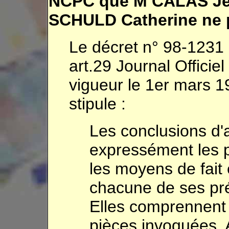
NCPC que M CALAS Jea
SCHULD Catherine ne p
Le décret n° 98-123
art.29 Journal Offici
vigueur le 1er mars 1
stipule :
Les conclusions d'
expressément les p
les moyens de fait 
chacune de ses pré
Elles comprennent e
pièces invoquées. 