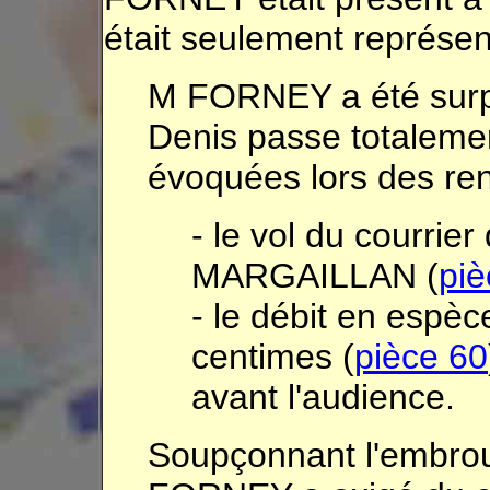
était seulement représen
M FORNEY a été sur
Denis passe totalemen
évoquées lors des re
- le vol du courrie
MARGAILLAN (
piè
- le débit en espèc
centimes (
pièce 60
avant l'audience.
Soupçonnant l'embroui