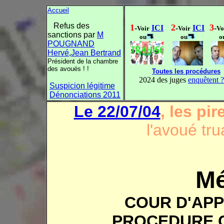
Accueil
Refus des
1
2
3
-
ICI
-
ICI
-
Voir
Voir
Vo
sanctions par
M
ou
ou
o
POUGNAND
Hervé
,
Jean Bertrand
Président de la chambre
des avoués ! !
Toutes les procédures
2024 des juges
enquêtent 
Suspicion légitime
Dénonciations 2011
Le 22/07/04
, les pi
l'avoué t
Mé
COUR D'AP
PROCEDURE 