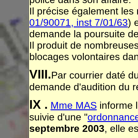
Il précise également les r
01/90071, inst 7/01/63
) 
demande la poursuite de l
Il produit de nombreuses
blocages volontaires dan
VIII.
Par courrier daté d
demande d'audition du r
IX .
Mme MAS
informe l
suivie d'une "
ordonnance
septembre 2003
, elle 