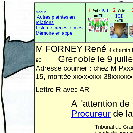
1
2
-
ICI
-
Voir
Voir
Accueil
ou
ICI
Autres plaintes en
ou
relations
Liste de pièces jointes
Mémoire en appel
M FORNEY René
4 chemin 
Grenoble le 9 juill
96
Adresse courrier : chez M Pxx
15, montée xxxxxxxx 38xxxxxx
Lettre R avec AR
A l'attention d
Procureur
de la
Tribunal de Gra