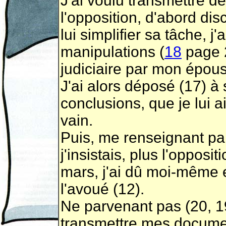
J'ai voulu transmettre d
l'opposition, d'abord dis
lui simplifier sa tâche, j
manipulations (
18
page 2
judiciaire par mon épous
J'ai alors déposé (17) à 
conclusions, que je lui 
vain.
Puis, me renseignant par a
j'insistais, plus l'opposit
mars, j'ai dû moi-même 
l'avoué (12).
Ne parvenant pas (20, 19
transmettre mes document