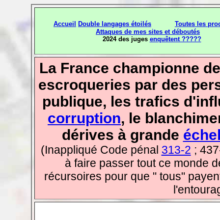
Accueil
Double langages étoilés
Toutes les pro
Attaques de mes sites et déboutés
2024 des juges
enquêtent ?????
La France championne de 
escroqueries par des pers
publique, les trafics d'i
corruption
, le blanchime
dérives à grande
échel
(Inappliqué Code pénal
313-2
; 437
à faire passer tout ce monde d
récursoires pour que " tous" payen
l'entourag