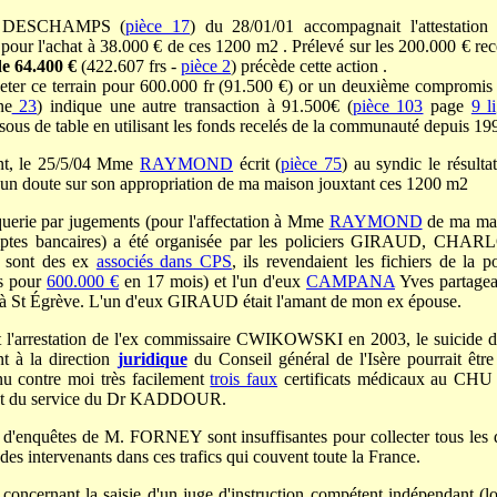
Me DESCHAMPS (
pièce 17
) du 28/01/01 accompagnait l'attestati
 pour l'achat à 38.000 € de ces 1200 m2 . Prélevé sur les 200.000 € re
de 64.400 €
(422.607 frs -
pièce 2
) précède cette action .
eter ce terrain pour 600.000 fr (91.500 €) or un deuxième compromis
ne
23
) indique une autre transaction à 91.500€ (
pièce 103
page
9 l
sous de table en utilisant les fonds recelés de la communauté depuis 19
ent, le 25/5/04 Mme
RAYMOND
écrit (
pièce 75
) au syndic le résult
cun doute sur son appropriation de ma maison jouxtant ces 1200 m2
querie par jugements (pour l'affectation à Mme
RAYMOND
de ma mai
mptes bancaires) a été organisée par les policiers GIRAUD, 
sont des ex
associés dans CPS
, ils revendaient les fichiers de la
us pour
600.000 €
en 17 mois) et l'un d'eux
CAMPANA
Yves partageai
 Égrève. L'un d'eux GIRAUD était l'amant de mon ex épouse.
t l'arrestation de l'ex commissaire CWIKOWSKI en 2003, le suicid
nt à la direction
juridique
du Conseil général de l'Isère pourrait êtr
contre moi très facilement
trois faux
certificats médicaux au CHU 
du service du Dr KADDOUR.
d'enquêtes de M. FORNEY sont insuffisantes pour collecter tous les 
des intervenants dans ces trafics qui couvent toute la France.
 concernant la saisie d'un juge d'instruction compétent indépendant (l