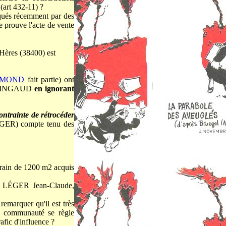
(art 432-11) ?
iqués récemment par des
e prouve l'acte de vente
'Hères (38400) est
YMOND
fait partie) ont
INGAUD
en ignorant
contrainte de rétrocéder
ER) compte tenu des
rrain de 1200 m2 acquis
 LÉGER Jean-Claude,
 remarquer qu'il est très
 de communauté se règle
afic d'influence ?