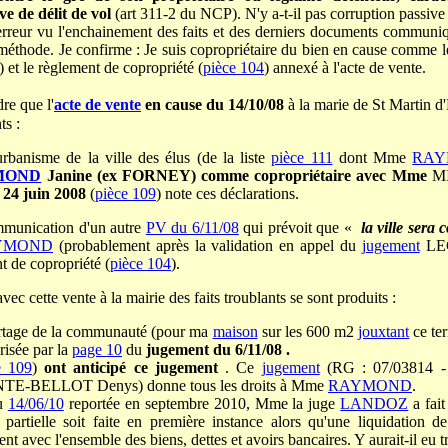
ve de délit de vol
(art 311-2 du NCP). N'y a-t-il pas corruption passive 
e erreur vu l'enchainement des faits et des derniers documents commun
 méthode. Je confirme : Je suis copropriétaire du bien en cause comme l
) et le règlement de copropriété (
pièce 104
) annexé à l'acte de vente.
re que l'
acte de vente
en cause du 14/10/08
à la marie de St Martin d
ts :
banisme de la ville des élus (de la liste
pièce 111
dont Mme
RA
MOND
Janine (ex FORNEY) comme copropriétaire avec Mme
M
u
24 juin 2008
(
pièce 109
) note ces déclarations.
ommunication d'un autre
PV du 6/11/08
qui prévoit que «
la ville sera 
YMOND
(probablement après la validation en appel du
jugement
LEG
t de copropriété (
pièce 104
).
avec cette vente à la mairie des faits troublants se sont produits :
artage de la communauté (pour ma
maison
sur les 600 m2
jouxtant
ce te
arisée par la
page 10
du
jugement du 6/11/08 .
e 109
)
ont anticipé ce jugement
. Ce
jugement
(RG : 07/03814 -
TE-BELLOT Denys) donne tous les droits à Mme
RAYMOND
.
du
14/06/10
reportée en septembre 2010, Mme la juge
LANDOZ
a fait
n partielle soit faite en première instance alors qu'une liquidation
 avec l'ensemble des biens, dettes et avoirs bancaires. Y aurait-il eu tr