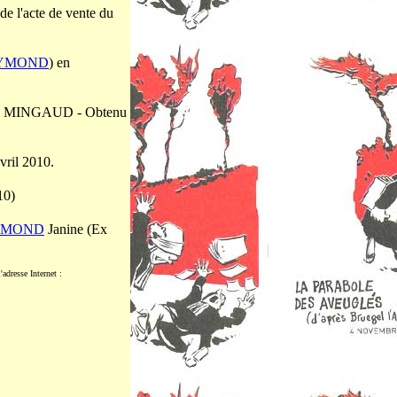
de l'acte de vente du
YMOND
) en
Mme MINGAUD - Obtenu
vril 2010.
10)
YMOND
Janine (Ex
adresse Internet :