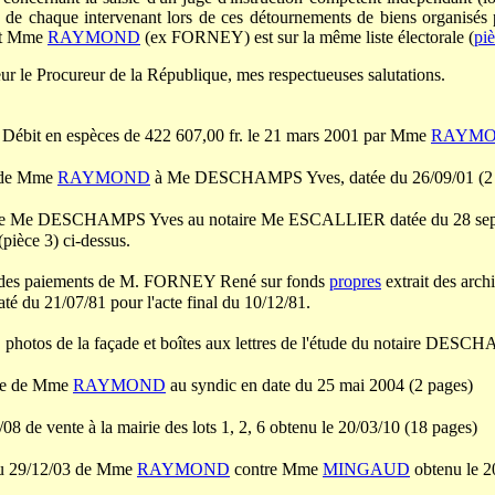
é de chaque intervenant lors de ces détournements de biens organisés p
ont Mme
RAYMOND
(ex FORNEY) est sur la même liste électorale (
pi
ur le Procureur de la République, mes respectueuses salutations.
Débit en espèces de 422 607,00 fr. le 21 mars 2001 par Mme
RAYM
 de Mme
RAYMOND
à Me DESCHAMPS Yves, datée du 26/09/01 (2 
ire Me DESCHAMPS Yves au notaire Me ESCALLIER datée du 28 se
(pièce 3) ci-dessus.
des paiements de M. FORNEY René sur fonds
propres
extrait des arch
 du 21/07/81 pour l'acte final du 10/12/81.
photos de la façade et boîtes aux lettres de l'étude du notaire DES
ite de Mme
RAYMOND
au syndic en date du 25 mai 2004 (2 pages)
08 de vente à la mairie des lots 1, 2, 6 obtenu le 20/03/10 (18 pages)
du 29/12/03 de Mme
RAYMOND
contre Mme
MINGAUD
obtenu le 2