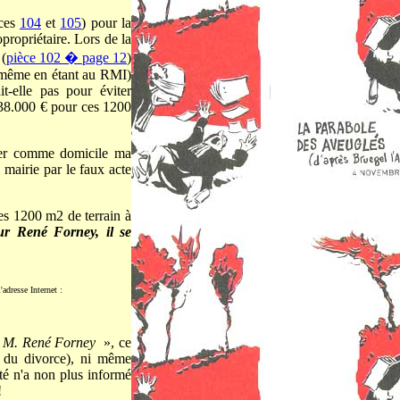
èces
104
et
105
) pour la
propriétaire. Lors de la
 (
pièce 102 � page 12
)
 (même en étant au RMI)
t-elle pas pour éviter
e 38.000 € pour ces 1200
buer comme domicile ma
 mairie par le faux acte
ces 1200 m2 de terrain à
r René Forney, il se
adresse Internet :
«
M. René Forney
», ce
e du divorce), ni même
 n'a non plus informé
!