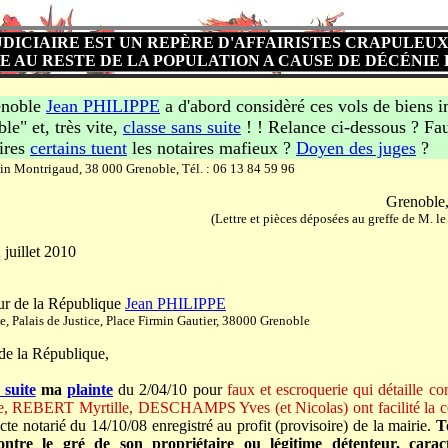
UDICIAIRE EST UN REPÈRE D'AFFAIRISTES CRAPULEU
E AU RESTE DE LA POPULATION A CAUSE DE DÉCÉNIE 
enoble
Jean PHILIPPE
a d'abord considèré ces vols de biens i
le" et, très vite,
classe sans suite
! ! Relance ci-dessous ? Fau
aires
certains tuent
les notaires mafieux ?
Doyen des juges
n Montrigaud, 38 000 Grenoble, Tél. : 06 13 84 59 96
Grenoble, 
(Lettre et pièces déposées au greffe de M. le
 juillet 2010
ur de la République
Jean PHILIPPE
, Palais de Justice, Place Firmin Gautier, 38000 Grenoble
de la République,
 suite
ma
plainte
du 2/04/10 pour
faux et escroquerie qui détaille co
EBERT Myrtille, DESCHAMPS Yves (et Nicolas) ont facilité la cess
acte notarié du 14/10/08 enregistré au profit (provisoire) de la mairie.
T
ontre le gré de son propriétaire ou légitime détenteur, caract