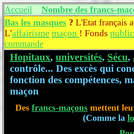
Accueil
Nombre des francs-maç
Bas les masques
?
L'Etat français a
L'
affairisme
maçon
! Fonds
public
commande
Hopitaux
,
universités
,
Sécu
,
contrôle... Des excès qui con
fonction des compétences, ma
maçon
Des
francs-maçons
mettent leu
(Comme la
l
Pou