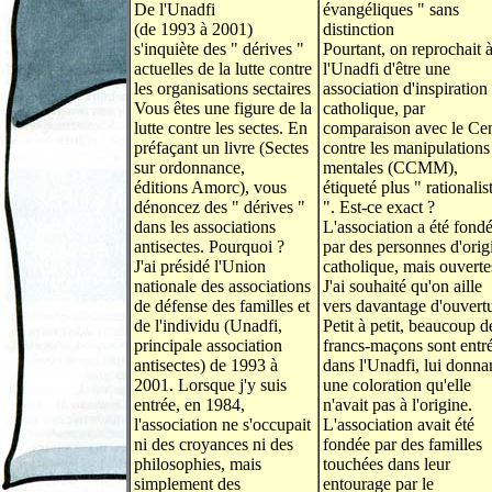
De l'Unadfi
évangéliques " sans
(de 1993 à 2001)
distinction
s'inquiète des " dérives "
Pourtant, on reprochait 
actuelles de la lutte contre
l'Unadfi d'être une
les organisations sectaires
association d'inspiration
Vous êtes une figure de la
catholique, par
lutte contre les sectes. En
comparaison avec le Cen
préfaçant un livre (Sectes
contre les manipulations
sur ordonnance,
mentales (CCMM),
éditions Amorc), vous
étiqueté plus " rationalis
dénoncez des " dérives "
". Est-ce exact ?
dans les associations
L'association a été fond
antisectes. Pourquoi ?
par des personnes d'orig
J'ai présidé l'Union
catholique, mais ouverte
nationale des associations
J'ai souhaité qu'on aille
de défense des familles et
vers davantage d'ouvertu
de l'individu (Unadfi,
Petit à petit, beaucoup d
principale association
francs-maçons sont entr
antisectes) de 1993 à
dans l'Unadfi, lui donna
2001. Lorsque j'y suis
une coloration qu'elle
entrée, en 1984,
n'avait pas à l'origine.
l'association ne s'occupait
L'association avait été
ni des croyances ni des
fondée par des familles
philosophies, mais
touchées dans leur
simplement des
entourage par le