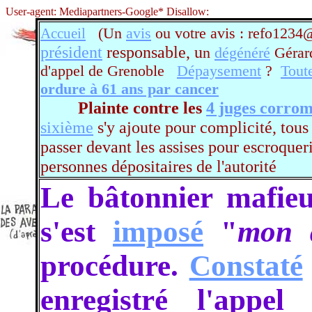
User-agent: Mediapartners-Google* Disallow:
(Un
avis
ou votre avis : refo12
Accueil
président
responsable, u
n
dégénéré
Géra
d'appel de Grenoble
Dépaysement
?
Tout
ordure à 61 ans par cancer
Plainte contre les
4 juges corro
sixième
s'y ajoute pour complicité, tous
passer devant les assises pour escroquer
personnes dépositaires de l'autorité
Le bâtonnier mafi
s'est
imposé
"
mon 
procédure.
Constaté
enregistré l'appe