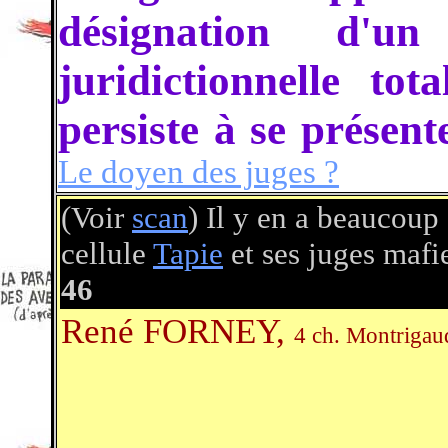
désignation d'u
juridictionnelle tot
persiste à se présen
Le doyen des juges ?
(Voir
scan
) Il y en a beaucoup 
cellule
Tapie
et ses juges mafi
46
René FORNEY,
4 ch. Montrigau