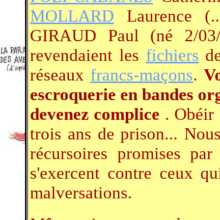
MOLLARD
Laurence (..
GIRAUD Paul (né 2/03
revendaient les
fichiers
de
réseaux
francs-maçons
.
V
escroquerie en bandes or
devenez complice
. Obéir
trois ans de prison... Nou
récursoires promises p
s'exercent contre ceux qu
malversations.