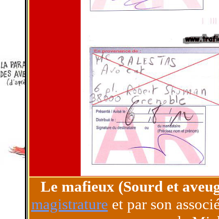
Le mafieux (Sourd et aveugl
magistrature
et par son assoc