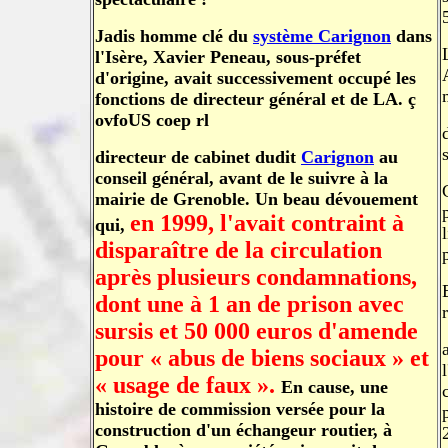
Jadis homme clé du
système Carignon
dans
l'Isère, Xavier Peneau, sous-préfet
d'origine, avait successivement occupé les
fonctions de directeur général et de LA. ç
ovfoUS coep rl
directeur de cabinet dudit
Carignon
au
conseil général, avant de le suivre à la
mairie de Grenoble. Un beau dévouement
en 1999, l'avait contraint à
qui,
disparaître de la circulation
après plusieurs condamnations,
dont une à 1 an de prison avec
sursis et 50 000 euros d'amende
pour « abus de biens sociaux » et
« usage de faux ».
En cause, une
histoire de commission versée pour la
construction d'un échangeur routier, à