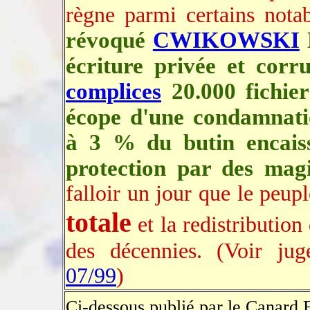
règne parmi certains nota
révoqué
CWIKOWSKI
écriture privée et corr
complices
20.000 fichier
écope d'une condamnat
à 3 % du butin encaiss
protection par des mag
falloir un jour que le peuple
totale
et la redistribution
des décennies. (Voir ju
07/99
)
Ci-dessous publié par le Canard 