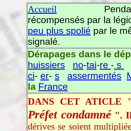
Pendant que 
Accueil
récompensés par la légi
peu plus spolié
par le mê
signalé.
Dérapages dans le dé
huissiers
no
-
tai
-
re
-
s
ci
-
er
-
s
assermentés
la
France
DANS CET ATICLE 
Préfet condamné
". I
dérives se soient multiplié