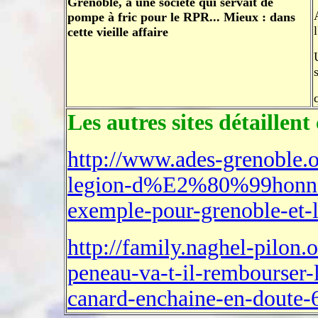
Grenoble, à une société qui servait de
pompe à fric pour le RPR... Mieux : dans
cette vieille affaire
Les autres sites détaillent 
http://www.ades-grenoble.o
legion-d%E2%80%99honneu
exemple-pour-grenoble-e
http://family.naghel-pilon.
peneau-va-t-il-rembourser-l
canard-enchaine-en-doute