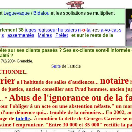
nt
Leguevaque
/
Bidalou
et les spoliations se multiplient
artement 38
juges
régisseur
huissiers
n
-
o
-
tai
-res
a
-
vo
-
cat
-
s
-
s
assermentés
Maires
Préfet
et sur le reste de la
te sur ses clients passés ? Ses ex-clients sont-il informés
alité ?
 7/2/2004 Grenoble.
Suite
de l'article
CTIONNEL.
rier
notaire
a l'habitude des salles d'audiences...
h
r de justice, ancien conseiller aux Prud'hommes, ancien ju
Abus de l'ignorance ou de la fa
.. "
our l'obliger à un acte ou une abstention néfaste." un mon
e d'une démence qui... trouble de la mémoire... En 2002, an
 juge de
tutelle
.. à combien la dette de Georges Carrier se m
stime l'emprunteur. "Entre 30 000 et 35 000" rectifie la part