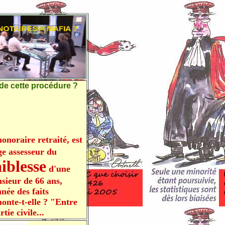
 de cette procédure ?
onoraire retraité, est
ge assesseur du
iblesse
d'une
sieur de 66 ans,
née des faits
onte-t-elle ? "Entre
ie civile...