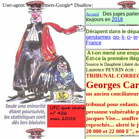
User-agent: Mediapartners-Google* Disallow:
Des juges parle
Accueil
toujours en
2018
Dérapent dans le dép
gendarmes
po-
li-
ci
-
er
France
A t-on mené une enquê
Est-ce la première illég
Source le Dauphiné Libéré du
Laurence PEYRIN écrit :
TRIBUNAL CORRE
Georges Car
un ancien conciliateu
tribunal pour enfants.
personne vulnérable p
jacques Vise... souffr
reprochés... alerté le
20 000 et 22 000 F", e