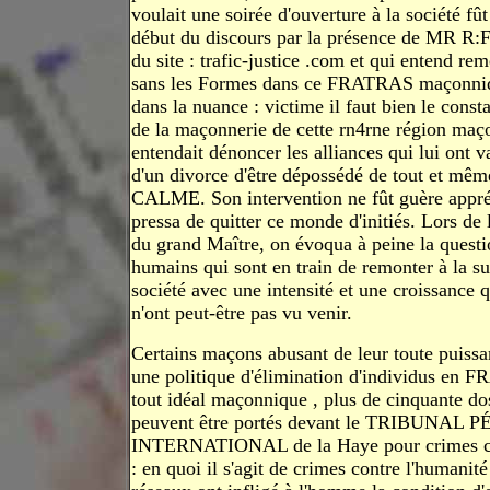
voulait une soirée d'ouverture à la société fût
début du discours par la présence de MR R
du site : trafic‑justice .com et qui entend reme
sans les Formes dans ce FRATRAS maçonnique
dans la nuance : victime il faut bien le consta
de la maçonnerie de cette rn4rne région maço
entendait dénoncer les alliances qui lui ont v
d'un divorce d'être dépossédé de tout et mêm
CALME. Son intervention ne fût guère appréc
pressa de quitter ce monde d'initiés. Lors de l
du grand Maître, on évoqua à peine la quest
humains qui sont en train de remonter à la su
société avec une intensité et une croissance 
n'ont peut-être pas vu venir.
Certains maçons abusant de leur toute puissa
une politique d'élimination d'individus en 
tout idéal maçonnique , plus de cinquante dos
peuvent être portés devant le TRIBUNAL 
INTERNATIONAL de la Haye pour crimes co
: en quoi il s'agit de crimes contre l'humanité