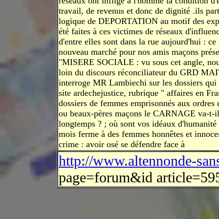
réseaux ont infligé à l'homme la condition d'
travail, de revenus et donc de dignité .ils par
logique de DEPORTATION au motif des expu
été faites à ces victimes de réseaux d'influe
d'entre elles sont dans la rue aujourd'hui : ce
nouveau marché pour nos amis maçons présen
"MISERE SOCIALE : vu sous cet angle, no
loin du discours réconciliateur du GRD MAI
interroge MR Lambiechi sur les dossiers qui f
site ardechejustice, rubrique " affaires en Fra
dossiers de femmes emprisonnés aux ordres
ou beaux-pères maçons le CARNAGE va-t-il
longtemps ? ; où sont vos idéaux d'humanité 
mois ferme à des femmes honnêtes et innocent
crime : avoir osé se défendre face à
http://www.altennonde-san
page=forum&id article=59