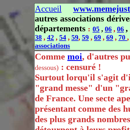
Accueil
www.memejusti
autres associations dérive
départements
:
05
,
06
,
06
38
,
42
,
54
,
59
,
59
,
69
,
69
,
70
,
associations
Comme
moi
, d'autres pu
: censuré !
dessous)
Surtout lorqu'il s'agit d
"grand messe" d'un "gr
de France. Une secte ape
présentant comme des hu
des plus grands nombres 
détournent à leurs profit