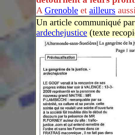
A
Grenoble
et
ailleurs
auss
Un article communiqué pa
ardechejustice
(texte recop