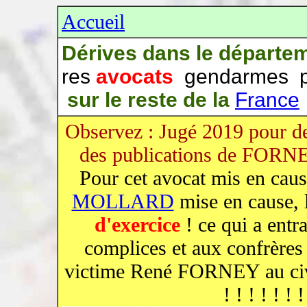
Accueil
Dérives dans le départe
res
avocats
gendarmes po
sur le reste de la
France
Observez : Jugé 2019 pour de
des publications de FORNE
Pour cet avocat mis en cau
MOLLARD
mise en cause, 
d'exercice
! ce qui a entr
complices et aux confrères 
victime René FORNEY au civi
! ! ! ! ! ! 