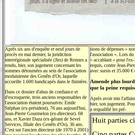
Après six ans d'enquête et neuf jours de
sions de dépenses « non
procès en mai dernier, la juridiction
l'associa­tion ». Lors d
interrégionale spécialisée (Jirs) de Rennes a
« accablant » pour l'ex-
rendu, hier, son jugement concernant les
requis, contre Jean-Pie
sommes détournées au sein de l'association
avec sursis et 35.000 €
morlaisienne des Genêts d'Or, laquelle
Amende plus lourd
accueille 1.600 handicapés dans le finistère.
que la peine requis
Dans ce dossier d'abus de confiance et
d'escroquerie, trois anciens responsables de
Après avoir mis l'affair
l'association étaient poursuivis: Emile
hier, son jugement. Pour 
Stéphan (ex-président), 76 ans aujourd'hui,
a requalifié les pré-
Jean-Pierre Gourmelon (ex-directeur). 68
Huit parties c
ans, et Xavier Daza (ex-gérant de Sevel
Services, filiale des Genêts d'Os), 36 ans.
C'est sur l'ancien directeur (de 1970 à 2001)
Cinq partes C