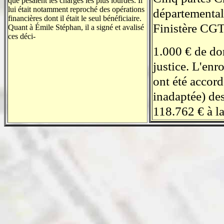
que pesaient les charges les plus lourdes. Il
lui était notamment reproché des opérations
départemental
financières dont il était le seul bénéficiaire.
Finistère CGT
Quant à Émile Stéphan, il a signé et avalisé
ces déci-
1.000 € de dom
justice. L'enr
ont été accord
inadaptée) de
118.762 € à l