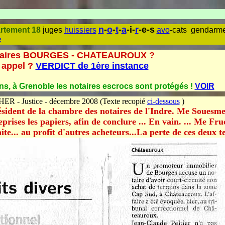
n
-
o
-
t
-
a
-i-
r
-e-s
artement 18
juges
huissiers
avo
-cats gendarme
e
Notaires BOURGES - CHATEAUROUX ?
n appel ?
VERDICT de 1ère instance
s, à Grenoble les notaires escrocs sont protégés !
VOIR
HER - Justice - décembre 2008 (Texte recopié
ci-dessous
)
ident de la chambre des notaires de l'Indre. Me Souesme.
prises les papiers, afin de conclure ... En vain. ... Me F
aite... au profit d'autres acheteurs...La perte de ces deux t