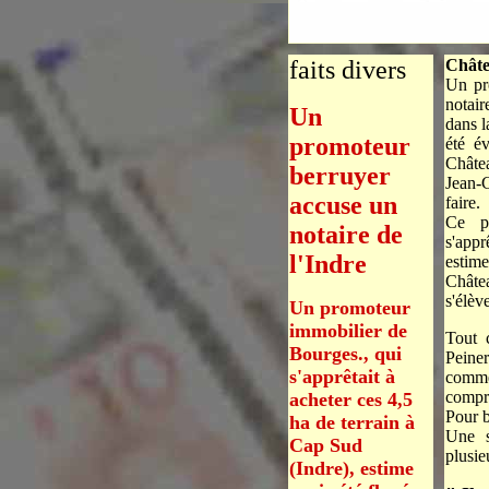
faits divers
Chât
Un pr
notair
Un
dans l
promoteur
été év
Châte
berruyer
Jean-C
accuse un
faire.
Ce pr
notaire de
s'appr
l'Indre
estim
Châte
s'élèv
Un promoteur
immobilier de
Tout 
Bourges., qui
Peine
s'apprêtait à
comme
compr
acheter ces 4,5
Pour b
ha de terrain à
Une s
Cap Sud
plusie
(Indre), estime