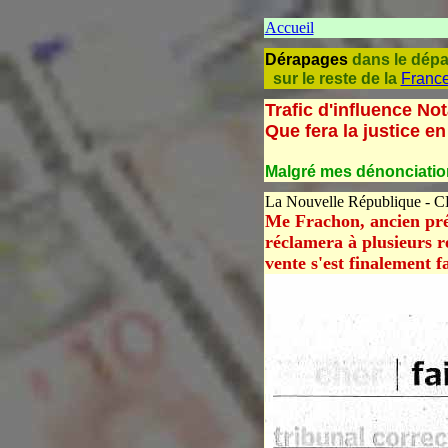
Accueil
Dérapages
dans le dép
sur le reste de la
Franc
Trafic d'influence 
Que fera la justice e
Malgré mes dénonciation
La Nouvelle République - C
Me Frachon, ancien prés
réclamera à plusieurs re
vente s'est finalement f