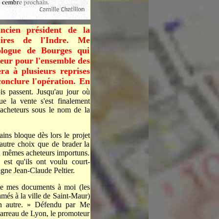
cien président de la
ires de l'Indre. Me
logue de Bourges qui
eur pour l'ensemble des
era à plusieurs reprises
conclure l'opération. En
is passent. Jusqu'au jour où
 la vente s'est finalement
es acheteurs sous le nom de la
ains bloque dès lors le projet
autre choix que de brader la
ux mêmes acheteurs importuns.
est qu'ils ont voulu court-
digne Jean-Claude Peltier.
i de mes documents à moi (les
amés à la ville de Saint-Maur)
un autre. » Défendu par Me
arreau de Lyon, le promoteur