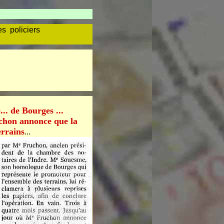
s policiers
.. de Bourges ...
ruchon annonce que la
errains
...