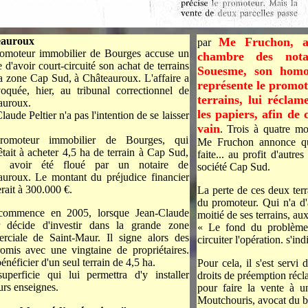
eauroux
Me Fruchon, an
par
omoteur immobilier de Bourges accuse un
chambre des nota
e d'avoir court-circuité son achat de terrains
Souesme, son homo
a zone Cap Sud, à Châteauroux. L'affaire a
représente le promot
oquée, hier, au tribunal correctionnel de
terrains, lui réclam
auroux.
les papiers, afin de 
laude Peltier n'a pas l'intention de se laisser
vain
. Trois à quatre mo
omoteur immobilier de Bourges, qui
Me Fruchon annonce que
êtait à acheter 4,5 ha de terrain à Cap Sud,
faite... au profit d'autr
e avoir été floué par un notaire de
société Cap Sud.
auroux. Le montant du préjudice financier
erait à 300.000 €.
La perte de ces deux terr
du promoteur. Qui n'a d'
commence en 2005, lorsque Jean-Claude
moitié de ses terrains, a
r décide d'investir dans la grande zone
« Le fond du problème 
rciale de Saint-Maur. Il signe alors des
circuiter l'opération. s'in
omis avec une vingtaine de propriétaires.
énéficier d'un seul terrain de 4,5 ha.
Pour cela, il s'est serv
uperficie qui lui permettra d'y installer
droits de préemption récl
urs enseignes.
pour faire la vente à 
Moutchouris, avocat du b