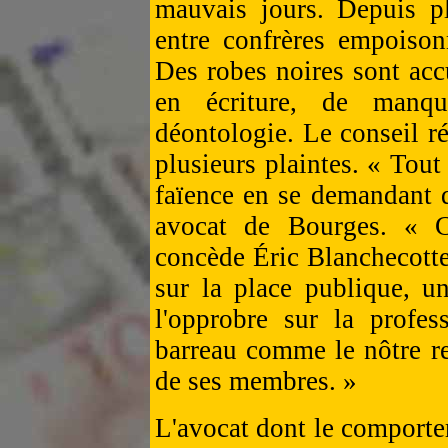
mauvais jours. Depuis pl
entre confrères empoison
Des robes noires sont acc
en écriture, de manq
déontologie. Le conseil ré
plusieurs plaintes. « Tou
faïence en se demandant q
avocat de Bourges. « C
concède Éric Blanchecotte
sur la place publique, un
l'opprobre sur la profes
barreau comme le nôtre re
de ses membres. »
L'avocat dont le comport