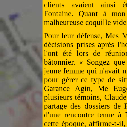
clients avaient ainsi 
Fontaine. Quant à mon c
malheureuse coquille vide
Pour leur défense, Mes M
décisions prises après l'
l'ont été lors de réunio
bâtonnier. « Songez que 
jeune femme qui n'avait ni 
pour gérer ce type de sit
Garance Agin, Me Eugè
plusieurs témoins, Claude
partage des dossiers de 
d'une rencontre tenue à
cette époque, affirme-t-i