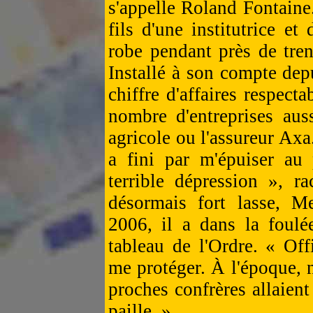
s'appelle Roland Fontaine
fils d'une institutrice e
robe pendant près de tren
Installé à son compte depu
chiffre d'affaires respecta
nombre d'entreprises aus
agricole ou l'assureur Axa
a fini par m'épuiser au
terrible dépression », ra
désormais fort lasse, Me
2006, il a dans la foulé
tableau de l'Ordre. « Off
me protéger. À l'époque, 
proches confrères allaient
paille. »