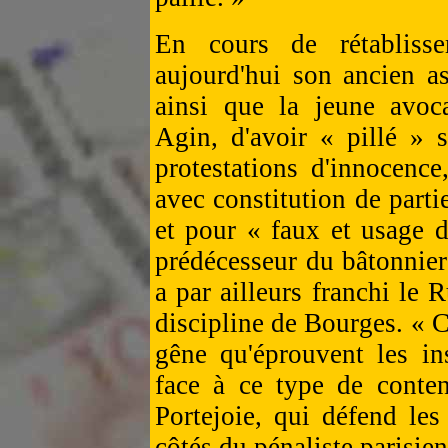
En cours de rétabliss
aujourd'hui son ancien a
ainsi que la jeune avoca
Agin, d'avoir « pillé » 
protestations d'innocence
avec constitution de parti
et pour « faux et usage d
prédécesseur du bâtonnie
a par ailleurs franchi le 
discipline de Bourges. « 
gêne qu'éprouvent les ins
face à ce type de conten
Portejoie, qui défend le
côtés du pénaliste parisie