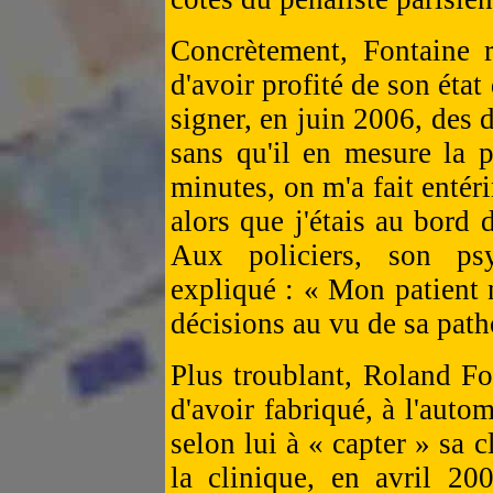
Concrètement, Fontaine r
d'avoir profité de son état
signer, en juin 2006, des
sans qu'il en mesure la 
minutes, on m'a fait entér
alors que j'étais au bord d
Aux policiers, son psy
expliqué : « Mon patient n
décisions au vu de sa path
Plus troublant, Roland F
d'avoir fabriqué, à l'auto
selon lui à « capter » sa c
la clinique, en avril 20