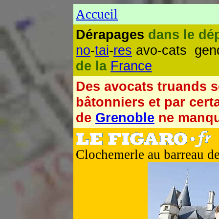
Accueil
Dérapages
dans le dé
no
-
tai
-
res
avo-cats gen
de la
France
Des avocats truands s
bâtonniers et par cert
de
Grenoble
ne manqu
Clochemerle au barreau d