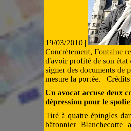
19/03/2010 |
Concrètement, Fontaine re
d'avoir profité de son état
signer des documents de p
mesure la portée. Crédits
Un avocat accuse deux co
dépression pour le spolie
Tiré à quatre épingles da
bâtonnier Blanchecotte 