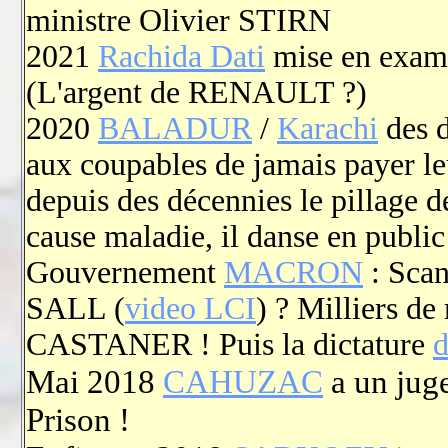
ministre Olivier STIRN
2021
Rachida Dati
mise en exame
(L'argent de RENAULT ?)
2020
BALADUR
/
Karachi
des d
aux coupables de jamais payer le
depuis des décennies le pillage d
cause maladie, il danse en public
Gouvernement
MACRON
: Sca
SALL (
video LCI
) ? Milliers de
CASTANER ! Puis la dictature
d
Mai 2018
CAHUZAC
a un juge
Prison !