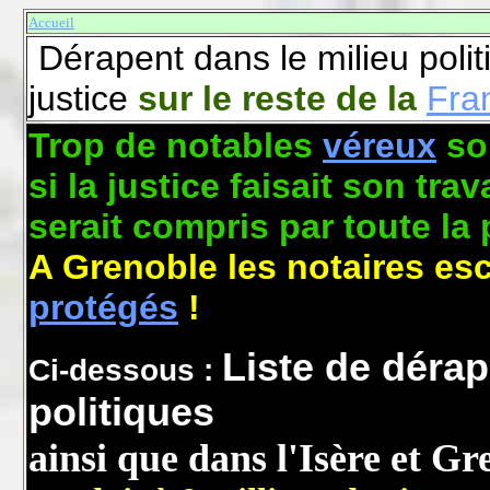
Accueil
Dérapent dans le milieu politi
justice
sur le reste de la
Fra
Trop de notables
véreux
so
si la justice faisait son trav
serait compris par toute la
A Grenoble les notaires es
protégés
!
Liste de déra
Ci-dessous :
politiques
ainsi que dans l'Isère et G