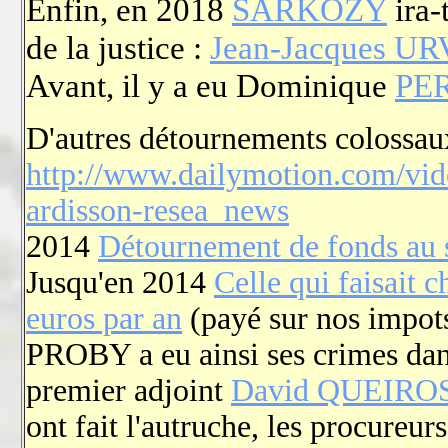
Enfin, en 2018
SARKOZY
ira-
de la justice :
Jean-Jacques U
Avant, il y a eu Dominique
PE
D'autres détournements colossa
http://www.dailymotion.com/vide
ardisson-resea_news
2014
Détournement de fonds au 
Jusqu'en 2014
Celle qui faisait 
euros par an
(payé sur nos impots
PROBY a eu ainsi ses crimes dans
premier adjoint
David QUEIRO
ont fait l'autruche, les procureur