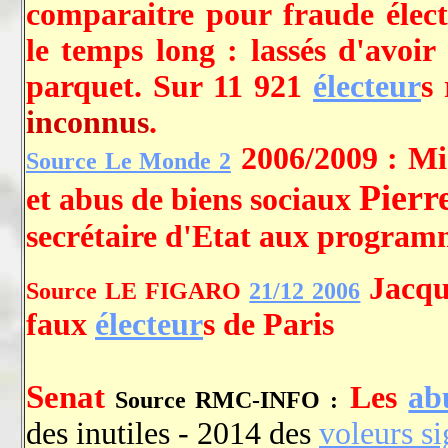
comparaitre pour fraude électo
le temps long : lassés d'avoir
parquet. Sur 11 921
électeur
s
inconnus
.
2006/2009 : Mi
Source Le Monde 2
Pierr
et abus de biens sociaux
secrétaire d'Etat aux programm
Jacqu
Source LE FIGARO
21/12 2006
faux
électeur
s de Paris
Senat
Les
ab
Source RMC-INFO :
des inutiles - 2014 des
voleurs si