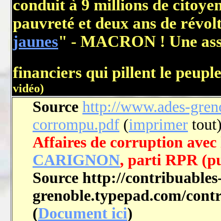
conduit à 9 millions de citoyen
pauvreté et deux ans de révolt
jaunes
" - MACRON ! Une asso
financiers qui pillent le peupl
vidéo)
Source
http://www.ades-greno
corrompu.pdf
(
imprimer
tout
Affaires de corruption avec
CARIGNON
, parti RPR (p
Source http://contribuables
grenoble.typepad.com/contr
(
Document ici
)