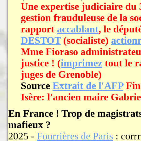
Une expertise judiciaire du 
gestion frauduleuse de la s
rapport
accablant
, le dépu
DESTOT
(socialiste)
action
Mme Fioraso administrateur
justice ! (
imprimez
tout le r
juges de Grenoble)
Source
Extrait de l'AFP
Fin
Isère: l'ancien maire Gabrie
En France ! Trop de magistrats 
mafieux ?
2025 -
Fourrières de Paris
: corrr