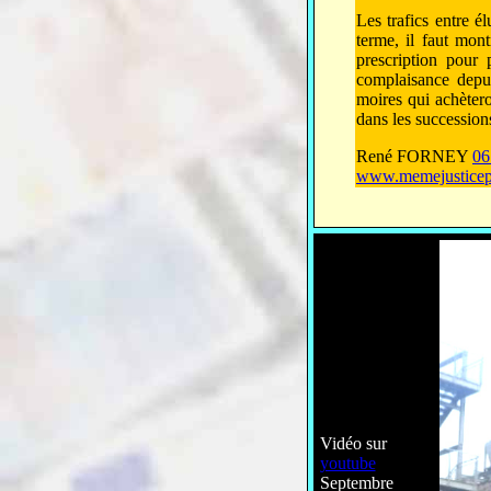
Les trafics entre él
terme, il faut mon
prescription pour
complaisance depui
moires qui achèter
dans les succession
René FORNEY
06
www.memejusticep
Vidéo sur
youtube
Septembre