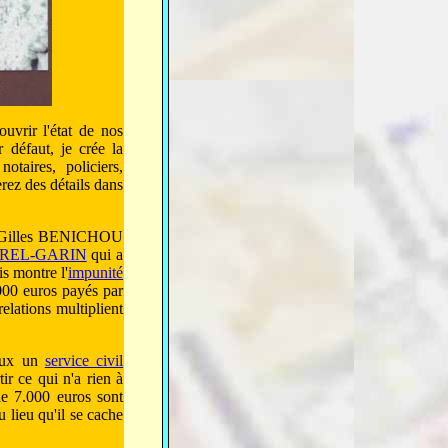
uvrir l'état de nos
 défaut, je crée la
taires, policiers,
erez des détails dans
 de Gilles BENICHOU
REL-GARIN
qui a
is montre l'
impunité
.000 euros payés par
lations multiplient
naux un
service civil
tir ce qui n'a rien à
 de 7.000 euros sont
u lieu qu'il se cache