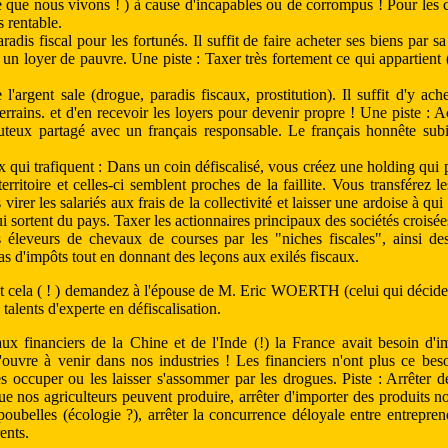
Ce que nous vivons ! ) à cause d'incapables ou de corrompus ! Pour les ca
s rentable.
adis fiscal pour les fortunés. Il suffit de faire acheter ses biens par sa
 un loyer de pauvre. Une piste : Taxer très fortement ce qui appartient
l'argent sale (drogue, paradis fiscaux, prostitution). Il suffit d'y ac
 terrains. et d'en recevoir les loyers pour devenir propre ! Une piste :
outeux partagé avec un français responsable. Le français honnête subi
 qui trafiquent : Dans un coin défiscalisé, vous créez une holding qui
erritoire et celles-ci semblent proches de la faillite. Vous transférez l
 virer les salariés aux frais de la collectivité et laisser une ardoise à qui
i sortent du pays. Taxer les actionnaires principaux des sociétés croisée
 éleveurs de chevaux de courses par les "niches fiscales", ainsi de
as d'impôts tout en donnant des leçons aux exilés fiscaux.
ut cela ( ! ) demandez à l'épouse de M. Eric WOERTH (celui qui décide 
talents d'experte en défiscalisation.
aux financiers de la Chine et de l'Inde (!) la France avait besoin d'
uvre à venir dans nos industries ! Les financiers n'ont plus ce besoi
s occuper ou les laisser s'assommer par les drogues. Piste : Arrêter d
que nos agriculteurs peuvent produire, arrêter d'importer des produits n
oubelles (écologie ?), arrêter la concurrence déloyale entre entrepren
ents.