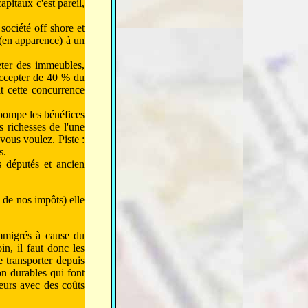
pitaux c'est pareil,
 société off shore et
 (en apparence) à un
heter des immeubles,
 Accepter de 40 % du
t cette concurrence
 pompe les bénéfices
es richesses de l'une
 vous voulez. Piste :
s.
s députés et ancien
de nos impôts) elle
immigrés à cause du
n, il faut donc les
e transporter depuis
on durables qui font
eurs avec des coûts