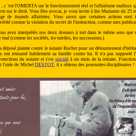
E
, c 'est l'OMERTA sur le fonctionnement réel et l'affairisme mafieux qu
nt sur le droit. Vous êtes avocat, je vous invite à lire Marianne du 25 
ge de truands affairistes. Vous savez que certaines actions sont 
 vérité comme la violation du secret de l'instruction, comme mes publica
ous avez interprétés nos deux dossiers à tort dans le même sens que n
 mal (comme les sociétés, les tutelles, les successions.)
éposé plainte contre le notaire Bocher pour un détournement d'héritag
ls ont retourné habilement sa famille contre lui. Il n'a pas supporté l
rotections du notaire et s'est
suicidé
à six mois de la retraite. Fonction
it l'aide de Michel
DESTOT
, il a obtenu des poursuites disciplinaires ! 