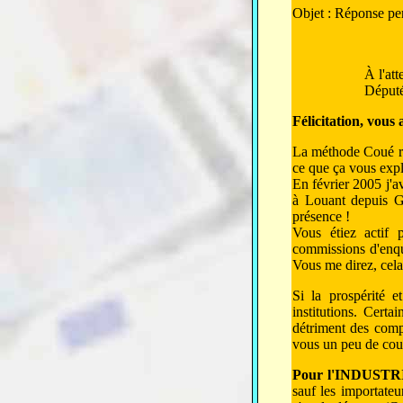
Objet : Réponse pe
À l'at
Député
Félicitation, vous 
La méthode Coué règ
ce que ça vous expl
En février 2005 j'
à Louant depuis G
présence !
Vous étiez actif 
commissions d'enquê
Vous me direz, cel
Si la prospérité 
institutions. Cert
détriment des compé
vous un peu de cou
Pour l'INDUST
sauf les importate