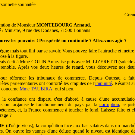
rsonnelle souhaitée
Greno
tention de Monsieur
MONTEBOURG Arnaud
,
 / Ministre, 9 rue des Dodanes, 71500 Louhans
aurez les pouvoirs ! Prospérité ou continuité ? Allez-vous agir ?
ne mais tout fini par se savoir. Vous pouvez faire l'autruche et mettre 
ose à la figure.
avais écrit à Mme COLIN Anne-lise puis avec M. LIZERETTI (suicide a
renoble. Après vos deux heures de retard, vous découvrez nos deux
pour réformer les tribunaux de commerce. Depuis Outreau a fai
tes parlementaires ont conforté les crapules de l'
impunité
. Résultat au
a concerne
Mme TAUBIRA
, oui si peu.
et la confiance ont disparu c'est d'abord à cause d'une accumulati
ains ont organisé le fonctionnement du pays par la
corruption
, le pis
tences, et, la France commence à toucher le fond. Laissez faire et el
rage ?
RIE
(d'où je viens), la compétition face aux bas salaires dans un marché
urs. On ouvre les vannes d'une écluse quand le niveau est identique d