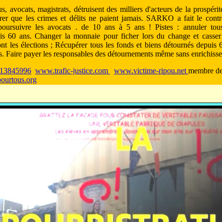
us, avocats, magistrats, détruisent des milliers d'acteurs de la prospér
trer que les crimes et délits ne paient jamais. SARKO a fait le contra
 poursuivre les avocats . de 10 ans à 5 ans ! Pistes : annuler tou
s 60 ans. Changer la monnaie pour ficher lors du change et casser le
ont les élections ; Récupérer tous les fonds et biens détournés depuis
s. Faire payer les responsables des détournements même sans enrichiss
13845996
www.trafic-justice.com
www.victime-ripou.net
membre d
ourtous.org