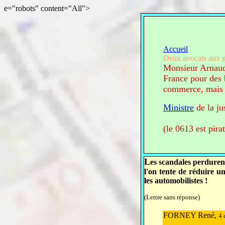
e="robots" content="All">
Accueil
Deux avocats aux g
Monsieur Arnaud
France pour des 
commerce, mais là
Ministre
de la ju
(le 0613 est pira
L
es scandales perduren
l'on tente de réduire un
les automobilistes !
(Lettre sans réponse)
FORNEY René,
4 