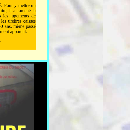
ité. Pour y mettre un
ire, il a ramené la
s les jugements de
s tirelires caisses
 60 ans, même passé
ement apparent.
e