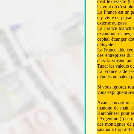
c'est le désastre (
ils vont où c'est plu
La France est un par
d'y vivre en payant
externe au pays.
La France blanchie 
restaurant, usines,
capital étranger d
déloyale !
La France aide ceux
des entreprises du t
chez la voisine puis
Taxer les valeurs qu
La France aide les
députés ne paient p
Si vous ignorez to
vous expliquera ses 
Avant l'ouverture 
manque de main d'o
Karchériser pour le
l'Argentine (.) ce 
des montagnes de p
salariaux trop différ