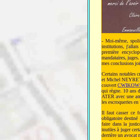
- Moi-même, spolié
institutions, j'al
première encyclop
mandataires, juges. 
mes conclusions joi
Certains notables 
et Michel NEYRET 
couvert
CWIKOW
qui règne. 10 ans d
ATER avec une amen
les escroqueries en 
Il faut casser ce 
obligatoire destiné 
faire dans la justi
inutiles à juger cer
derrière un avocat 