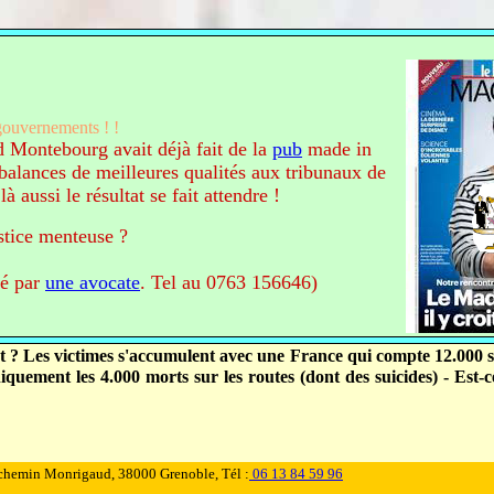
ouvernements ! !
 Montebourg avait déjà fait de la
pub
made in
balances de meilleures qualités aux tribunaux de
 aussi le résultat se fait attendre !
stice menteuse ?
té par
une avocate
. Tel au 0763 156646)
t ? Les victimes s'accumulent avec une France qui compte 12.000 s
iquement les 4.000 morts sur les routes (dont des suicides) - Est-c
chemin Monrigaud, 38000 Grenoble, Tél :
06 13 84 59 96