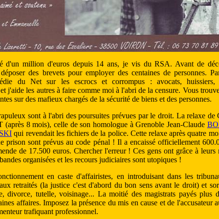
 d'un million d'euros depuis 14 ans, je vis du RSA. Avant de déco
lais déposer des brevets pour employer des centaines de personnes. Par
édie du Net sur les escrocs et corrompus : avocats, huissiers, no
et j'aide les autres à faire comme moi à l'abri de la censure. Vous trouv
ntes sur des mafieux chargés de la sécurité de biens et des personnes.
crapuleux sont à l'abri des poursuites prévues par le droit. La relaxe
(après 8 mois), celle de son homologue à Grenoble Jean-Claude
BO
SKI
qui revendait les fichiers de la police. Cette relaxe après quatre mo
e prison sont prévus au code pénal ! Il a encaissé officiellement 600
de de 17.500 euros. Chercher l'erreur ! Ces gens ont grâce à leurs re
bandes organisées et les recours judiciaires sont utopiques !
fonctionnement en caste d'affairistes, en introduisant dans les tribu
aux retraités (la justice c'est d'abord du bon sens avant le droit) et sor
ce, divorce, tutelle, voisinage... La moitié des magistrats payés plus
taines affaires. Imposez la présence du mis en cause et de l'accusateur a
menteur trafiquant professionnel.