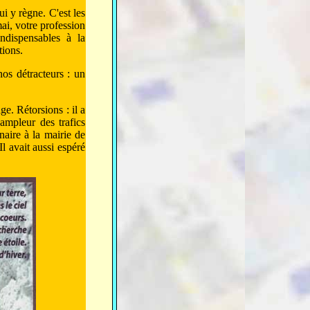
i y règne. C'est les
mai, votre profession
indispensables à la
tions.
os détracteurs : un
e. Rétorsions : il a
'ampleur des trafics
naire à la mairie de
Il avait aussi espéré