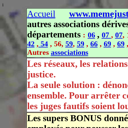
i
Accueil
www.memejusti
autres associations dérives
départements
,
:
06
07
,
07
,
42
,
54
, 56,
59
,
59
,
66
,
69
,
69
Autres
associations
Les réseaux, les relations
justice.
La seule solution : dénon
ensemble.
Pour arrêter ce
les juges fautifs soient 
Les supers BONUS donnés