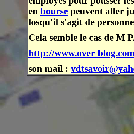
employés pour pousser les
en
bourse
peuvent aller ju
losqu'il s'agit de personne
Cela semble le cas de M 
http://www.over-blog.com
son mail :
vdtsavoir@yah