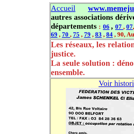
Accueil
www.memejus
autres associations dérive
départements
,
:
06
07
,
07
69
,
70
,
75
,
79
,
83
,
84
,
90, A
Les réseaux, les relatio
justice.
La seule solution : déno
ensemble.
Voir histor