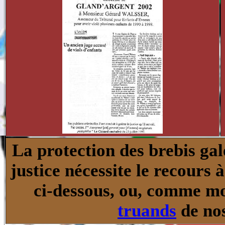
La protection des brebis gale
justice nécessite le recour
ci-dessous, ou, comme m
truands
de nos