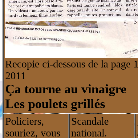
Recopie ci-dessous de la p
2011
Ça tourne au vinaigre
Les poulets grillés
Policiers,
Scandale
souriez, vous
national.