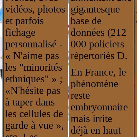
vidéos, photos
gigantesque
et parfois
base de
fichage
données (212
personnalisé -
000 policiers
« N'aime pas
répertoriés D.
les "minorités
En France, le
ethniques" » ;
phénomène
«N'hésite pas
reste
à taper dans
embryonnaire
les cellules de
mais irrite
garde à vue »,
déjà en haut
etc. Les