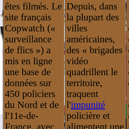
êtes filmés. Le
Depuis, dans
site français
la plupart des
Copwatch («
villes
surveillance
américaines,
de flics ») a
des « brigades
mis en ligne
vidéo
une base de
quadrillent le
données sur
territoire,
450 policiers
traquent
du Nord et de
l'
impunité
l'11e-de-
policière et
France, avec
alimentent une