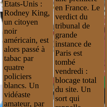
Etats-Unis :
en France. Le
Rodney King,
verdict du
un citoyen
tribunal de
noir
grande
américain, est
instance de
alors passé à
Paris est
tabac par
tombé
quatre
vendredi :
policiers
blocage total
blancs. Un
du site. Un
vidéaste
sort qui
amateur, par