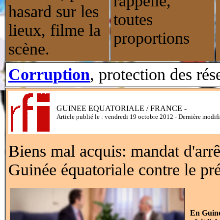
rappelle,
hasard sur les
toutes
lieux, filme la
proportions
scène.
Corruption
, protection des rés
GUINEE EQUATORIALE / FRANCE -
Article publié le : vendredi 19 octobre 2012 - Dernière modif
Biens mal acquis: mandat d'arrêt
Guinée équatoriale contre le p
En Guiné