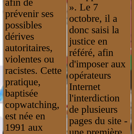
afin de
». Le 7
prévenir ses
octobre, il a
possibles
donc saisi la
dérives
justice en
autoritaires,
référé, afin
violentes ou
d'imposer aux
racistes. Cette
opérateurs
pratique,
Internet
baptisée
l'interdiction
copwatching,
de plusieurs
est née en
pages du site -
1991 aux
une première