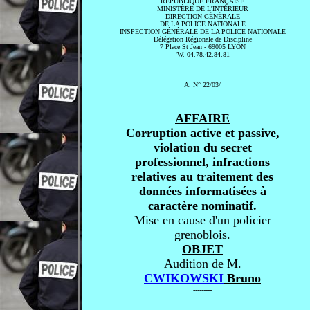
RÉPUBLIQUE FRANÇAISE
MINISTÈRE DE L'INTÉRIEUR
DIRECTION GÉNÉRALE
DE LA POLICE NATIONALE
INSPECTION GÉNÉRALE
DE LA POLICE NATIONALE
Délégation Régionale de Discipline
7
Place St Jean
-
69005 LYON
'W. 04.78.42.84.81
A. N° 22/03/
AFFAIRE
Corruption active et passive,
violation du secret
professionnel, infractions
relatives au traitement des
données informatisées à
caractère nominatif.
Mise en cause d'un policier
grenoblois.
OBJET
Audition de M.
CWIKOWSKI
Bruno
---------