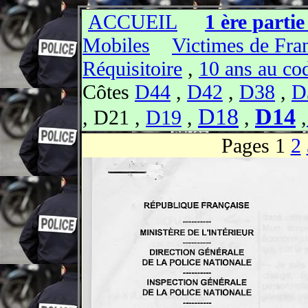
ACCUEIL
1 ère partie 
Mobiles
Victimes de Fra
Réquisitoire
,
10 ans au co
Côtes
D44
,
D42
,
D38
,
D
D18
D14
, D21 ,
D19
,
,
,
Pages
1
2