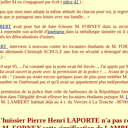
juillet 94 en s'engageant par écrit (
pièce 42
) :
pas que mon mari adopte la même attitude du chacun pour soi, je regrett
ts que je partagerai mes loisirs avec ma famille... »
BERT
avait pour but de faire échouer M. FORNEY dans sa reconve
 à reprendre son activité d'
ingénieur
dans la métallurgie sinistrée où il 
ès les délocalisations d'usines.
ERT
intervient à nouveau contre les locataires étudiants de M.
ts allemands Christoph SCHULZ une fois en sécurité a témoigné deux
1
) :
sept 95, ...J'ai constaté que la porte avait été forcée..., J'ai appris pa
lui avait ouvert la porte avec la permission de la police !
... Avant de p
 dit : " j'aurais pu rester encore quelques jours de plus pour embêter
ambre ne l'intéressait pas et qu'il avait un appartement plus indépendant
 permission de la police était celle de barbouses de la République bien 
ction dans l'illégalité devait effrayer les locataires étudiants puisque M.
n. M. LAMBERT habitait déjà au 4 r. du Vercors à La Tronche -38700 
l'huissier Pierre Henri LAPORTE n'a pas r