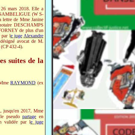
 26 mars 2018. Elle a
AMBA-SAMBELIGUE (W S-
a lettre de Mme Janine
 au notaire DESCHAMPS
 FORNEY de plus d'un
 par l
e juge
Alexandre
 désigné avocat de M.
e (CP 432-4).
s suites de la
e Mme
RAYMOND
(ex
n, jusqu'en 2017, Mme
e le pseudo
partage
en
 validée par l
e juge