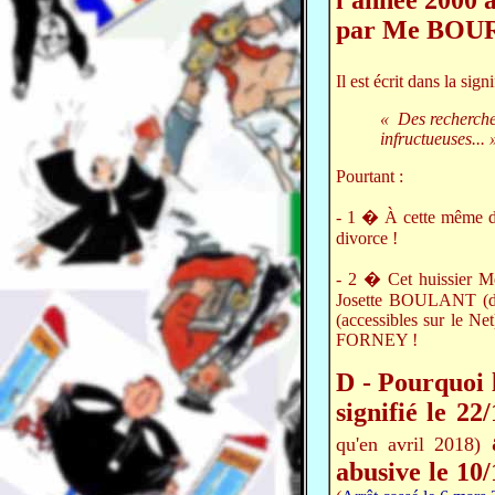
l'année 2000
par Me BOUR
Il est écrit dans la si
« Des recherches 
infructueuses... 
Pourtant :
- 1 � À cette même
divorce !
- 2 � Cet huissier 
Josette BOULANT (deu
(accessibles sur le Net
FORNEY !
D - Pourquoi 
signifié le 
a
qu'en avril 2018)
abusive le 10/