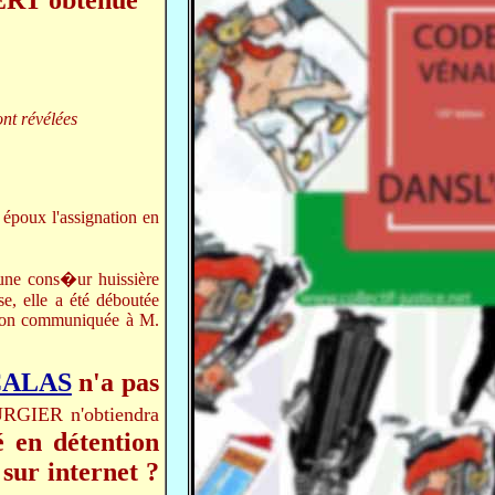
ERT obtenue
ont révélées
époux l'assignation en
ne cons�ur huissière
, elle a été déboutée
on communiquée à M.
CALAS
n'a pas
RGIER n'obtiendra
 en détention
 sur internet ?