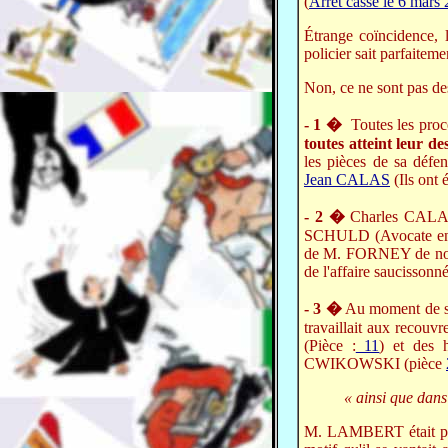
(
Arrêt cassé le 6 mars
Étrange coïncidence, 
policier sait parfaitem
Non, ce ne sont pas des
- 1 �
Toutes les proc
toutes atteint leur de
les pièces de sa déf
Jean CALAS
(Ils ont 
- 2 �
Charles CALAS
SCHULD (Avocate en 2
de M. FORNEY de nouve
de l'affaire saucissonn
- 3 �
Au moment de sa
travaillait aux recou
(Pièce :
11
) et des
CWIKOWSKI (pièce
« ainsi que dans 
M. LAMBERT était p