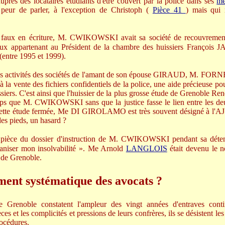
auprès des locataires étudiants d'être couvert par la police dans ses
me
 peur de parler, à l'exception de Christoph (
Pièce 41
) mais qui 
aux en écriture, M. CWIKOWSKI avait sa société de recouvrement
caux appartenant au Président de la chambre des huissiers Françoi
(entre 1995 et 1999).
es activités des sociétés de l'amant de son épouse GIRAUD, M. FORN
à la vente des fichiers confidentiels de la police, une aide précieuse p
siers. C'est ainsi que l'huissier de la plus grosse étude de Grenoble 
 que M. CWIKOWSKI sans que la justice fasse le lien entre les deux 
cette étude fermée, Me DI GIROLAMO est très souvent désigné à l'AJ t
es pieds, un hasard ?
 pièce du dossier d'instruction de M. CWIKOWSKI pendant sa déten
aniser mon insolvabilité ». Me Arnold
LANGLOIS
était devenu le n
 de Grenoble.
ement systématique des avocats ?
 Grenoble constatent l'ampleur des vingt années d'entraves conti
s et les complicités et pressions de leurs confrères, ils se désistent les
rocédures.