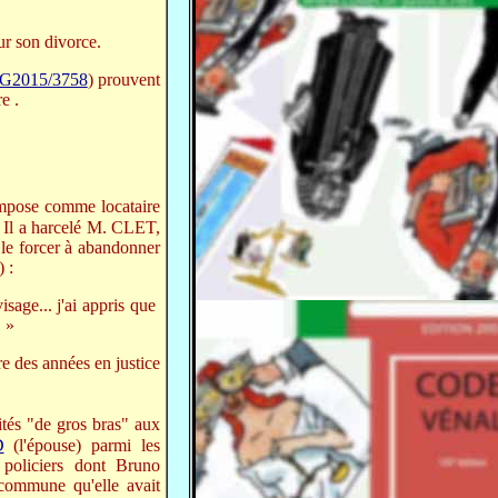
r son divorce.
G2015/3758
) prouvent
e .
impose comme locataire
. Il a harcelé M. CLET,
 le forcer à abandonner
) :
sage... j'ai appris que
. »
re des années en justice
ivités "de gros bras" aux
D
(l'épouse) parmi les
policiers dont Bruno
 commune qu'elle avait