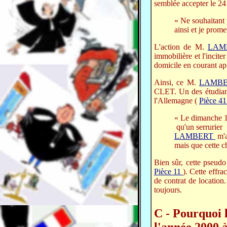
semblée accepter le 24 
« Ne souhaitant 
ainsi et je prome
L'action de M.
LAM
immobilière et l'inciter
domicile en courant apr
Ainsi, ce M.
LAMB
CLET. Un des étudian
l'Allemagne (
Pièce 4
« Le dimanche 10 
qu'un serrurier
LAMBERT
m'a
mais que cette ch
Bien sûr, cette pseudo
Pièce 11
). Cette effra
de contrat de locatio
toujours.
C - Pourquoi 