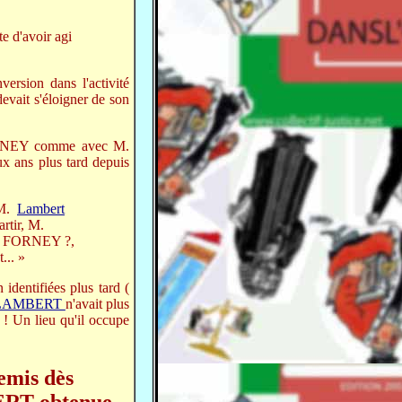
e d'avoir agi
rsion dans l'activité
devait s'éloigner de son
 FORNEY comme avec M.
 ans plus tard depuis
r M.
Lambert
artir, M.
 M. FORNEY ?,
... »
identifiées plus tard (
LAMBERT
n'avait plus
! Un lieu qu'il occupe
emis dès