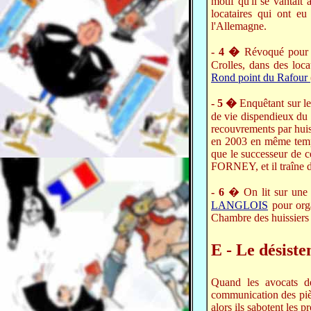
motif qu'il se vantait 
locataires qui ont eu
l'Allemagne.
- 4 �
Révoqué pour f
Crolles, dans des lo
Rond point du Rafour
- 5 �
Enquêtant sur l
de vie dispendieux du 
recouvrements par huis
en 2003 en même temps
que le successeur de 
FORNEY, et il traîne d
-
6
� On lit sur une
LANGLOIS
pour org
Chambre des huissiers
E - Le désist
Quand les avocats de
communication des pièce
alors ils sabotent les p