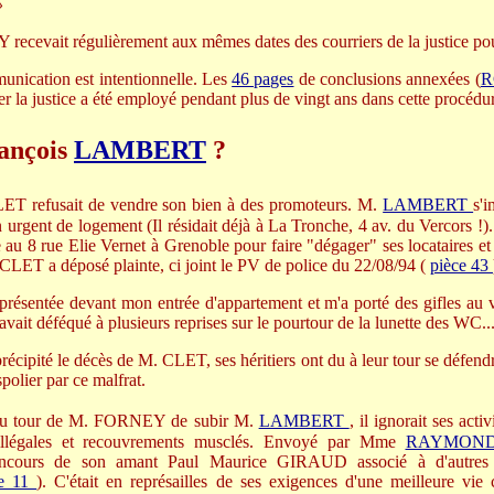
»
ecevait régulièrement aux mêmes dates des courriers de la justice pou
unication est intentionnelle. Les
46 pages
de conclusions annexées (
R
r la justice a été employé pendant plus de vingt ans dans cette procédur
rançois
LAMBERT
?
 refusait de vendre son bien à des promoteurs. M.
LAMBERT
s'
n urgent de logement (Il résidait déjà à La Tronche, 4 av. du Vercors !)
 au 8 rue Elie Vernet à Grenoble pour faire "dégager" ses locataires et
. CLET a déposé plainte, ci joint le PV de police du 22/08/94 (
pièce 43
 présentée devant mon entrée d'appartement et m'a porté des gifles au vi
vait déféqué à plusieurs reprises sur le pourtour de la lunette des WC..
écipité le décès de M. CLET, ses héritiers ont du à leur tour se défend
spolier par ce malfrat.
 au tour de M. FORNEY de subir M.
LAMBERT
, il ignorait ses act
s illégales et recouvrements musclés. Envoyé par Mme
RAYMON
concours de son amant Paul Maurice GIRAUD associé à d'autres 
ce 11
). C'était en représailles de ses exigences d'une meilleure vie