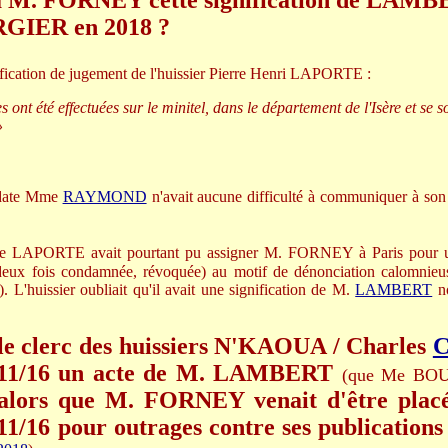
 à M. FORNEY cette signification de LAMB
GIER en 2018 ?
gnification de jugement de l'huissier Pierre Henri LAPORTE :
ont été effectuées sur le minitel, dans le département de l'Isère et se s
»
 date Mme
RAYMOND
n'avait aucune difficulté à communiquer à son 
Me LAPORTE avait pourtant pu assigner M. FORNEY à Paris pour u
x fois condamnée, révoquée) au motif de dénonciation calomnieuse
). L'huissier oubliait qu'il avait une signification de M.
LAMBERT
n
le clerc des huissiers N'KAOUA / Charles
22/11/16 un acte de M. LAMBERT
(que Me BOU
lors que M. FORNEY venait d'être placé
11/16 pour outrages contre ses publications