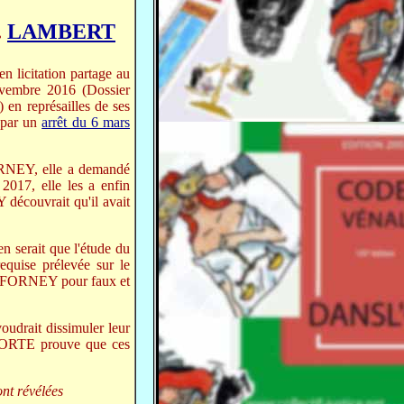
.
LAMBERT
en licitation partage au
vembre 2016 (Dossier
) en représailles de ses
e par un
arrêt du 6 mars
ORNEY, elle a demandé
2017, elle les a enfin
découvrait qu'il avait
en serait que l'étude du
uise prélevée sur le
M. FORNEY pour faux et
oudrait dissimuler leur
LAPORTE prouve que ces
ont révélées