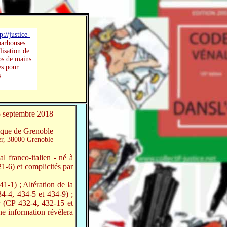
p://justice-
barbouses
ilisation de
ps de mains
es pour
s
5 septembre 2018
ique de Grenoble
er, 38000 Grenoble
al franco-italien - né à
-6) et complicités par
1-1) ; Altération de la
34-4, 434-5 et 434-9) ;
 (CP 432-4, 432-15 et
ne information révélera