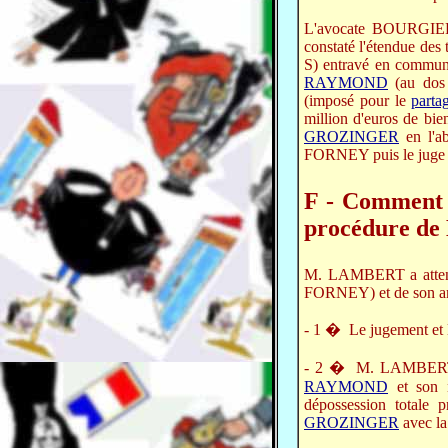
L'avocate BOURGIER s
constaté l'étendue d
S) entravé en communi
RAYMOND
(au dos 
(imposé pour le
parta
million d'euros de bi
GROZINGER
en l'a
FORNEY puis le juge l'
F - Comment e
procédure de
M. LAMBERT a attendu
FORNEY) et de son am
- 1 � Le jugement et l'
- 2 � M. LAMBERT ne 
RAYMOND
et son n
dépossession totale
GROZINGER
avec la