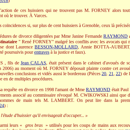
 2018
)
l'action de ces huissiers qui ne trouvent pas M. FORNEY alors tout l
ent où le trouver. À Varces.
 coïncidences si, sur plus de cent huissiers à Grenoble, ceux là précisé
édures de divorce diligentées par Mme Janine Fernande
RAYMOND
stinataire
" René FORNEY" malgré les conflits avec les avocats qui 
ense dont Laurence
BESSON-MOLLARD
, Annie BOTTA-AUBERT,
été poursuivis pour
entraves
à la justice et faux).
 , fils de
Jean CALAS
, était présent dans le cabinet d'avoués de 
006) au moment où M. FORNEY déposait plainte contre cet avoué qui
lles conclusions et vidés aussi le bordereau (Pièces
20
,
21
,
22
) de 
ée en de multiples procédures.
 requête en divorce en 1998 l'amant de Mme
RAYMOND
était Pau
vrements associé au commissaire révoqué M. CWIKOWSKI ainsi que d'a
 hommes de main tels M. LAMBERT. On peut lire dans la premi
24
) :
l'étude d'huissier qu'il envisageait d'occuper... »
armi leurs «
gros bras
» utilisés pour les coups de mains aux recouv