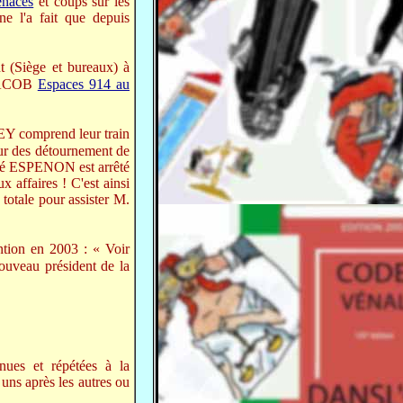
naces
et coups sur les
ne l'a fait que depuis
 (Siège et bureaux) à
s JACOB
Espaces 914 au
EY comprend leur train
our des détournement de
René ESPENON est arrêté
affaires ! C'est ainsi
otale pour assister M.
tion en 2003 : « Voir
ouveau président de la
nues et répétées à la
 uns après les autres ou