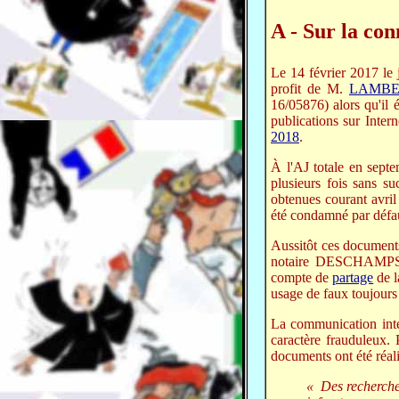
A - Sur la co
Le 14 février 2017 le j
profit de M.
LAMBE
16/05876) alors qu'il 
publications sur Intern
2018
.
À l'AJ totale en sep
plusieurs fois sans s
obtenues courant avri
été condamné par défa
Aussitôt ces document
notaire DESCHAMPS (
compte de
partage
de l
usage de faux toujour
La communication inten
caractère frauduleux.
documents ont été réali
« Des recherches 