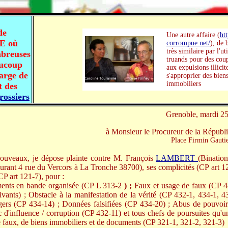
de
Une autre affaire (
htt
E où
corrompue.net/
), de 
très similaire par l'ut
breuses
truands pour des cou
aucoup
aux expulsions illicit
arge de
s'approprier des bien
immobiliers
t des
rossiers
Grenoble, mardi 2
à Monsieur le Procureur de la Républ
Place Firmin Gauti
ouveaux, je dépose plainte contre M. François
LAMBERT
(Bination
ant 4 rue du Vercors à La Tronche 38700), ses complicités (CP art 121
CP art 121-7), pour :
ments en bande organisée (CP L 313-2
) ;
Faux et usage de faux (CP 44
ivants) ; Obstacle à la manifestation de la vérité (CP 432-1, 434-1, 4
rs (CP 434-14) ; Données falsifiées (CP 434-20) ; Abus de pouvoir
c d'influence / corruption (CP 432-11) et tous chefs de poursuites qu'u
 de faux, de biens immobiliers et de documents (CP 321-1, 321-2, 321-3)