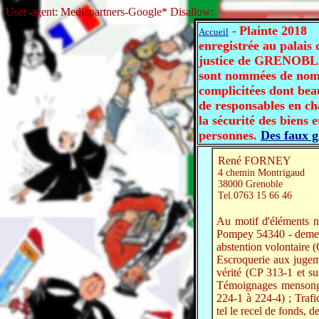
User-agent: Mediapartners-Google* Disallow:
-
Plainte 2018
Accueil
enregistrée au palais 
justice de GRENOBL
sont nommées de nom
complicitées dont be
de responsables en ch
la sécurité des biens e
personnes.
Des faux g
René FORNEY
4 chemin Montrigaud
38000 Grenoble
Tel.0763 15 66 46
Au motif d'éléments n
Pompey 54340 - demeur
abstention volontaire (
Escroquerie aux juge
vérité (CP 313-1 et su
Témoignages mensonge
224-1 à 224-4) ; Trafi
tel le recel de fonds,