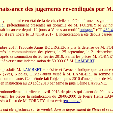
nnaissance des jugements revendiqués par M
uge de la mise en état de la 4e ch. civile se référait à une assignation 
RT
prétendument présentée au domicile de M. FORNEY le 22 no
était incarcéré depuis 12 jours à Varces au motif "
outrages
" (CP
432-4
et, il sera libéré le 13 juillet 2017. L'incarcération a été depuis cassé
tembre 2017, l'avocate Anaïs BOURGIER a pris la défense de M. F
uccès la communication des pièces, le 25 septembre, le 21 décembre 
l après sa sommation du 26 février 2018. Parmi les pièces M. FORNEY 
ut à verser une indemnisation de 50.000 € à M.
LAMBERT
.
s produits M.
LAMBERT
se désiste et l'avocate indique que la cause 
Yves, Nicolas, Olivia) aurait versé à M. LAMBERT la somme req
a communauté. Cette étude fait l'objet depuis 2010 d'une plainte de 
s en instruction au 20 août 2018 par Mme la juge Céline LAVIGNE.
tionnellement tardive en avril 2018 de pièces qui datent de 20 ans v
 Parmi les pièces la signification du 28/06/2000 de Pierre Henri 
sés à l'insu de M. FORNEY, il est écrit (
en annexe
) :
ont été effectuées sur le minitel, dans le département de l'Isère et se s