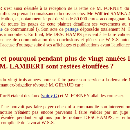
'est ainsi désistée à la réception de la lettre de M. FORNEY du
es trafics en prenant connaissance du dossier chez Me Wilfried S
cation, et, notamment le pot de vin de 80.000 euros accompagnant l
de toutes les pages de cette plainte) détaillant ses versements
ge
de communauté !). Son acte de
partage
dépossède totalement M.
ens immobiliers. En final, Me DESCHAMPS parvient à le faire valider
bsence de communication des conclusions et pièces de W S-S auto
accuse d'outrage suite à ses affichages et publications avant l'audienc
t pourquoi pendant plus de vingt années le
 M. LAMBERT sont restées étouffées ?
 vingt trois années pour se faire payer son service à la demand
ant ex-brigadier révoqué M. GIRAUD car :
arrêt étaient des faux (
voir § G
) et M. FORNEY allait les contester.
pouvait pas faire payer celle qui a commandité son interventio
otaire n'étaient pas encore parvenus à faire valider par un jug
 présentée pendant vingt ans par le notaire DESCHAMPS, et enfin
 complicité de l'avocat W S-S.