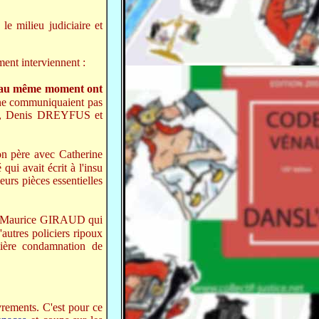
e milieu judiciaire et
ment interviennent :
au même moment ont
ne communiquaient pas
 Denis DREYFUS et
son père avec Catherine
 avait écrit à l'insu
leurs pièces essentielles
l Maurice GIRAUD qui
utres policiers ripoux
ère condamnation de
rements. C'est pour ce