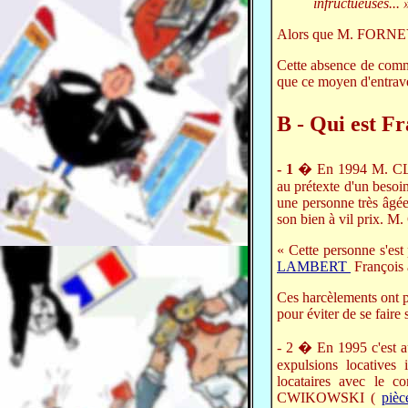
infructueuses... 
Alors que M. FORNEY r
Cette absence de comm
que ce moyen d'entrave
B - Qui est F
- 1
� En 1994 M. CLET
au prétexte d'un besoi
une personne très âgée
son bien à vil prix. M
« Cette personne s'est
LAMBERT
François a
Ces harcèlements ont pr
pour éviter de se faire 
- 2 � En 1995 c'est
expulsions locative
locataires avec le 
CWIKOWSKI (
piè