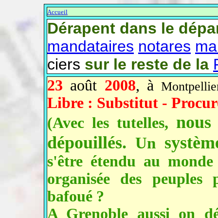
Accueil
Dérapent dans le dépa
mandataires
notares
ma
ciers
sur le reste de la
23
août
2008
, à
Montpellier
Libre : Substitut - Procur
nous 
(
Avec les tutelles,
dépouillés.
systè
Un
s'être étendu au monde 
organisée des peuples
bafoué ?
A Grenoble aussi on dé