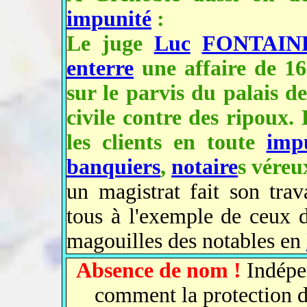
impunité
:
Le juge
Luc
FONTAIN
enterre
une affaire de 1
sur le parvis du palais d
civile contre des ripoux.
les clients en toute
imp
banquiers
,
notaire
s véreu
un magistrat fait son trav
tous à l'exemple de ceux d
magouilles des notables en
Absence de nom !
Indépe
comment la protection de