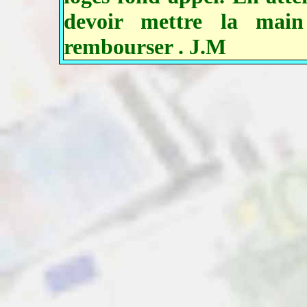
devoir mettre la mai
rembourser . J.M