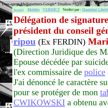
User-agent: Mediapartners-Google* Disallow:
Mobiles
VERDICT
Verdict par :
Dauphiné Libéré
Accueil
Délégation de signatu
président du conseil gén
ripou
Mari
(Ex FERDIN)
(Direction Juridique des M
Epouse décédée par suicide
l'ex commissaire de
police
J'ai dénoncé le caractère su
pour se protéger de mon
ta
CWIKOWSKI
a obtenu ave