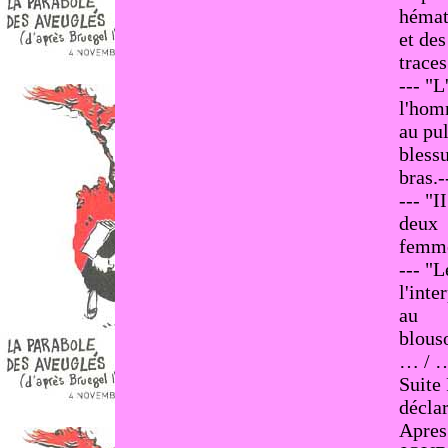
hémat
et des
traces
--- "L
l'ho
au pu
bless
bras.-
--- "I
deux
femmes
--- "L
l'inte
au
blous
… / 
Suite 
déclar
Apres