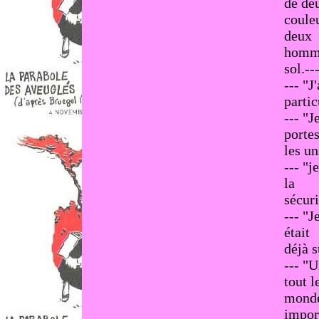
de de
couleu
deux
hommes
sol.--
--- "J
partic
--- "J
portes
les un
--- "j
la
sécurit
--- "J
était
déjà s
--- "U
tout l
monde
impor