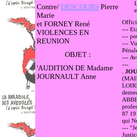
Contre/
DESCOURS
Pierre
e
Marie
Offic
et FORNEY René
--- Et
VIOLENCES EN
--- po
REUNION
--- Vu
Pénal
OBJET :
--- A
---
'AUDITION DE Madame
.
JOU
JOURNAULT Anne
(MAIN
LOIRE
demeu
ABBE
profes
87 19 
qui No
--- "J
Justic