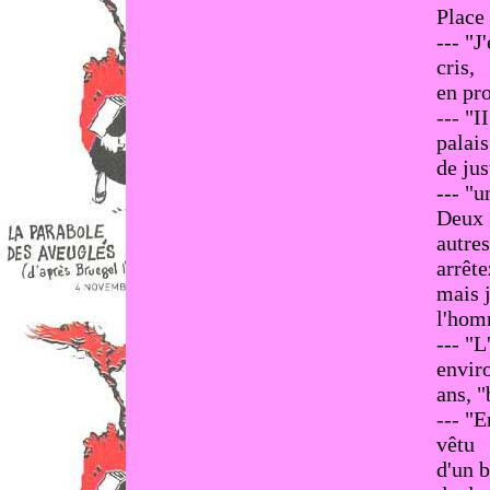
Place
--- "J
cris,
en pro
--- "I
palais
de jus
--- "u
Deux
autres
arrête
mais j
l'homm
--- "L
envir
ans, "
--- "E
vêtu
d'un b