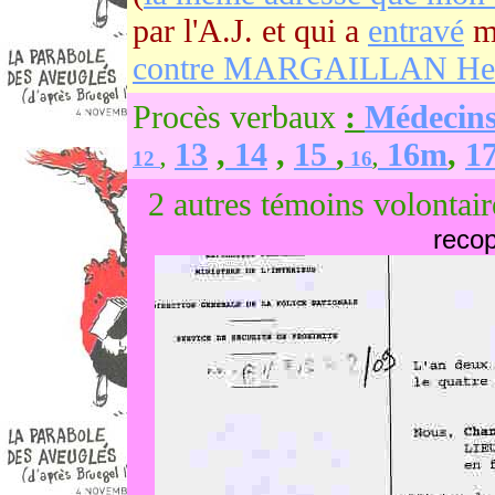
par l'A.J. et qui a
entravé
m
contre MARGAILLAN He
Procès verbaux
:
Médecin
13
,
14
,
15
,
16m
,
1
12
,
16
,
2 autres témoins volontai
reco