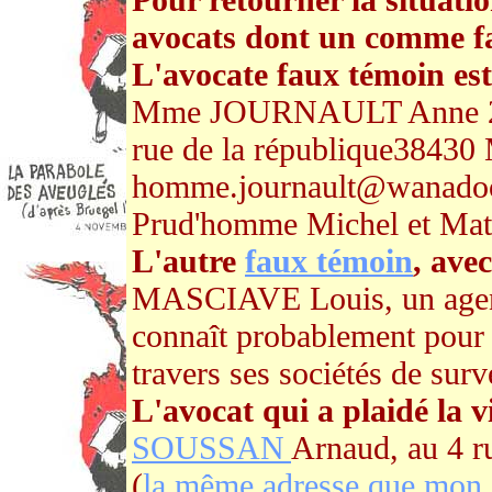
avocats dont un comme fa
L'avocate faux témoin est 
Mme JOURNAULT Anne 2 ru
rue de la république38430 
homme.journault@wanadoo.f
Prud'homme Michel et Math
L'autre
faux témoin
, ave
MASCIAVE Louis, un age
connaît probablement pour 
travers ses sociétés de surv
L'
avocat qui a plaidé la v
SOUSSAN
Arnaud, au 4 
(
la même adresse que mon