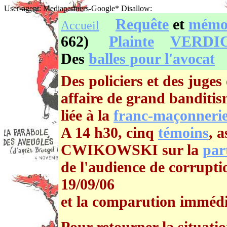
User-agent: Mediapartners-Google* Disallow:
Requête
et
mémo
Accueil
662)
Plainte
VERDI
Des
balles pour l'avocat
Des policiers et des juges
affaire de grand banditism
liée à la
franc-maçonneri
A 14 h30, cinq
témoins
, a
CWIKOWSKI sur la
part
de l'audience de corruptio
19/09/06
et la comparution immédi
Pour retourner la situat