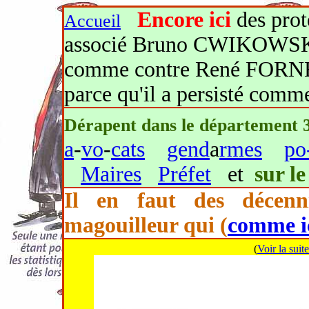
Encore
ici
des prot
Accueil
associé Bruno CWIKOWSKI e
comme contre René FORNE
parce qu'il a persisté com
Dérapent dans le département 
a
-
vo
-
cats
gend
a
rmes
po
Maires
Préfet
et
sur le
Il en faut des décenn
magouilleur qui (
comme i
(
Voir la sui