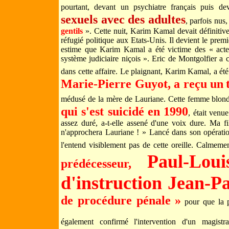
pourtant, devant un psychiatre français puis d
sexuels avec des adultes
, parfois nus
gentils
». Cette nuit, Karim Kamal devait définitivem
réfugié politique aux Etats-Unis. Il devient le premi
estime que Karim Kamal a été victime des « act
système judiciaire niçois ». Eric de Montgolfier a c
dans cette affaire. Le plaignant, Karim Kamal, a ét
Marie-Pierre Guyot
, a reçu un
médusé de la mère de Lauriane. Cette femme blond
qui s'est suicidé en 1990
, était venu
assez duré, a-t-elle assené d'une voix dure. Ma fi
n'approchera Lauriane ! » Lancé dans son opératio
l'entend visiblement pas de cette oreille. Calmemen
Paul-Lou
prédécesseur,
d'instruction Jean-P
de procédure pénale »
pour que la p
également confirmé l'intervention d'un magist