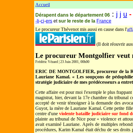
Accueil
:
j
j
u
-
Dérapent dans le département 06
-li
-
ci
-
ers
et
sur le reste de la
France
Le procureur Thévenot mis aussi en cause dans l'
aff
(Il doit réouvrir aus
Le procureur Montgolfier veut 
Frédéric Vézard | 23 Juin 2001, 00h00
ERIC DE MONTGOLFIER, procureur de la Républi
Lauriane Kamal. « Les soupçons de pédophilie q
stratégie judiciaire de mes prédécesseurs a entre
Cette affaire est pour moi l'exemple le plus frappan
magistrat, hier, devant la 17e chambre du tribunal c
accepté de venir témoigner à la demande des avocats
Guyot, la mère de Lauriane Kamal. Cette petite fille
centre d'une
violente bataille judiciaire sur fond 
plainte au tribunal de Nice pour « violence et atto
avait examiné Lauriane. Après de multiples rebondi
procédures, Karim Kamal était déchu de ses droits pa