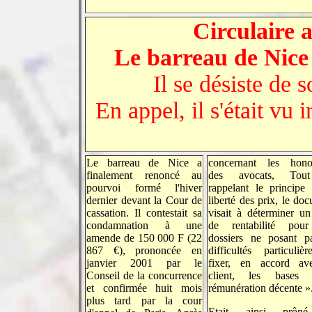
Circulaire a
Le barreau de Nice
Il se désiste de 
En appel, il s'était vu
Le barreau de Nice a
concernant les honor
finalement renoncé au
des avocats, Tou
pourvoi formé l'hiver
rappelant le principe
dernier devant la Cour de
liberté des prix, le do
cassation. Il contestait sa
visait à déterminer un
condamnation à une
de rentabilité pou
amende de 150 000 F (22
dossiers ne posant p
867 €), prononcée en
difficultés particuliè
janvier 2001 par le
fixer, en accord av
Conseil de la concurrence
client, les bases 
et confirmée huit mois
rémunération décente »
plus tard par la cour
Etait ainsi prôn