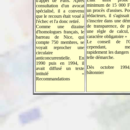
d'appel de Paris. Après
minimum de 15 000 F
consultation d'un avocat
un procès d'assises. Po
spécialisé, il a convenu
rédacteurs, il s'agissai
que le recours était voué à
s'inscrire dans une dé
l'échec et l'a donc retiré.
de transparence, de p
Comme une dizaine
une règle de calcul,
d'homologues français, le
caractère obligatoire »
barreau de Nice, qui
Le conseil de l'O
compte 750 membres, se
cependant, mesu
voyait reprocher une
rapidement les dangers
circulaire
telle démarche.
anticoncurrentielle. En
1990 puis en 1994, il
Dès octobre 1994
avait diffusé un texte
bâtonnier
intitulé «
Recommandations