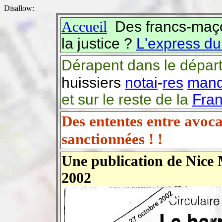
Disallow:
Accueil
Des francs-maço
la justice ?
L'express du
Dérapent
dans le dépar
huissiers
notai
-
res
man
et sur le reste de la
Fra
Des ententes entre avoca
sanctionnées ! !
Une publication de Nice
2002