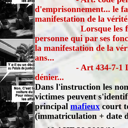
d'emprisonnement... le fai
manifestation de la vérité.
Lorsque les f
personne qui par ses fonc
la manifestation de la véri
ans...
- Art
434-7-1
L
dénier...
Dans l'instruction les nom
victimes peuvent s'identif
principal
mafieux
court t
(immatriculation + date d