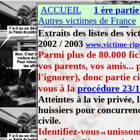
ACCUEIL
1 ère partie
Autres victimes de France
Extraits des listes des vic
2002 / 2003
www.victime-rip
Parmi plus de 80.000 fic
vos parents, vos amis... 
l'ignorer), donc partie c
vous à la
procédure 23/1
Atteintes à la vie privée
huissiers pour concurrenc
civile.
Identifiez-vous
unisson
et