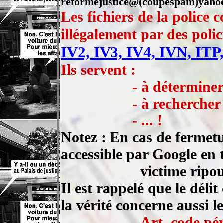
reformejustice@(coupespam)yahoo
Les fichiers de la police 
illégalement par des polic
IV2, IV3, IV4, IVN, ITP
Ils servent :
- à déterminer le pa
- à rechercher les 
- ... !
Notez : En cas de fermetu
accessible par Google en 
victime ripou c
Il est rappelé que le déli
la vérité concerne aussi le
- Art. code pé